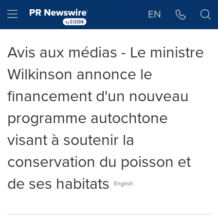
Déclaration d'accessibilité
Sauter la navigation
Hamburger menu
EN
Avis aux médias - Le ministre
Wilkinson annonce le
financement d'un nouveau
programme autochtone
visant à soutenir la
conservation du poisson et
de ses habitats
English