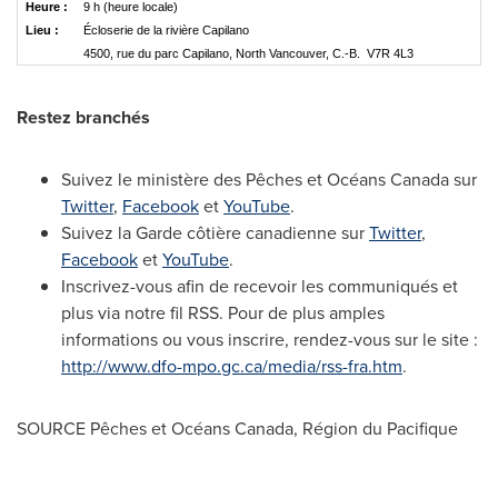
Heure :
9 h (heure locale)
Lieu :
Écloserie de la rivière Capilano
4500, rue du parc Capilano, North Vancouver, C.-B. V7R 4L3
Restez branchés
Suivez le ministère des Pêches et Océans
Canada
sur
Twitter
,
Facebook
et
YouTube
.
Suivez la Garde côtière canadienne sur
Twitter
,
Facebook
et
YouTube
.
Inscrivez-vous afin de recevoir les communiqués et
plus via notre fil RSS. Pour de plus amples
informations ou vous inscrire, rendez-vous sur le site :
http://www.dfo-mpo.gc.ca/media/rss-fra.htm
.
SOURCE Pêches et Océans
Canada
, Région du Pacifique