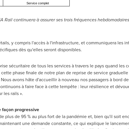
Service complet
A Rail continuera à assurer ses trois fréquences hebdomadaires
étails, y compris l'accès à l'infrastructure, et communiquera les i
écifiques dès qu'elles seront disponibles.
prise sécuritaire de tous les services à travers le pays quand les c
tte phase finale de notre plan de reprise de service graduelle 
« Nous avons hâte d'accueillir à nouveau nos passagers à bord de n
ntinuons à faire face à cette tempête : leur résilience et dévou
les rails ».
 façon progressive
e plus de 95 % au plus fort de la pandémie et, bien qu'il soit enco
 maintenant une demande constante, ce qui explique le lancement