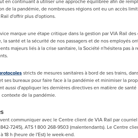
ut en continuant à utiliser une approche équilibrée afin de rempl
ison de la pandémie, de nombreuses régions ont eu un accès limité
il d'offrir plus d'options.
rvice marque une étape critique dans la gestion par VIA Rail des 
se, la santé et la sécurité de nos passagers et de nos employés ont
ts majeurs liés à la crise sanitaire, la Société n'hésitera pas à r
nts.
protocoles
stricts de mesures sanitaires à bord de ses trains, dan
t ses bureaux pour faire face à la pandémie et minimiser la prop
nt aussi d'appliquer les dernières directives en matière de santé e
e contexte de la pandémie.
RS
vent communiquer avec le Centre client de VIA Rail par courriel
842-7245), ATS 1 800 268-9503 (malentendants). Le Centre client
 à 18 h (heure de l'Est) le week-end.