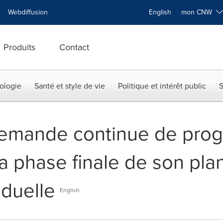
Webdiffusion
English
mon CNW
Produits
Contact
ologie
Santé et style de vie
Politique et intérêt public
S
demande continue de prog
a phase finale de son pla
aduelle
English