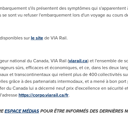
embarquement s'ils présentent des symptômes qui s'apparentent à
s'ils se sont vu refuser l'embarquement lors d'un voyage au cours d
 disponibles sur
le site
de VIA Rail.
ageur national du
Canada
, VIA Rail (
viarail.ca
) et l'ensemble de 
oyageurs sûrs, efficaces et économiques, et ce, dans les deux lang
ionaux et transcontinentaux qui relient plus de 400 collectivités 
elles grâce à des partenariats intermodaux, et a mené à bon port
 fer du
Canada
lui a décerné neuf prix d'excellence en sécurité 
 l'adresse
https://corpo.viarail.ca/fr
.
RE
ESPACE MÉDIAS
POUR ÊTRE INFORMÉS DES DERNIÈRES M