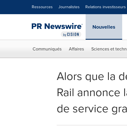
Déclaration d'accessibilité
Sauter la navigation
Ressources
Journalistes
Relations investisseurs
Nouvelles
Communiqués
Affaires
Sciences et techn
Alors que la 
Rail annonce l
de service gr