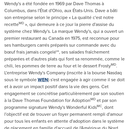
Wendy's a été fondée en 1969 par
Dave Thomas
à
Columbus, dans l'État d'
Ohio
, aux États-Unis. Dave a bâti
son entreprise selon le principe « La qualité c'est notre
MD
recette
», qui demeure à ce jour la pierre d'assise du
système chez Wendy's. La marque Wendy's, qui a ouvert un
premier restaurant au
Canada
en 1975, est reconnue pour
ses hamburgers carrés préparés sur commande avec du
bœuf frais jamais congelé**, ses salades fraîchement
préparées et d'autres plats qui font sa renommée, comme le
MD
chili, les pommes de terre au four et le dessert Frosty
.
L'entreprise Wendy's Company (inscrite à la bourse Nasdaq
sous le symbole
WEN
) s'est engagée à agir comme il se doit
et à avoir un impact positif dans la vie des gens. Cet
engagement se concrétise particulièrement par son soutien
MD
à la Dave Thomas Foundation for Adoption
et par son
MC
programme signature Wendy's Wonderful Kids
, dont
l'objectif est de trouver un foyer permanent rempli d'amour
pour tous les enfants en attente d'adoption dans le système
de placement en famille d'accueil de l'Amérique du Nord.