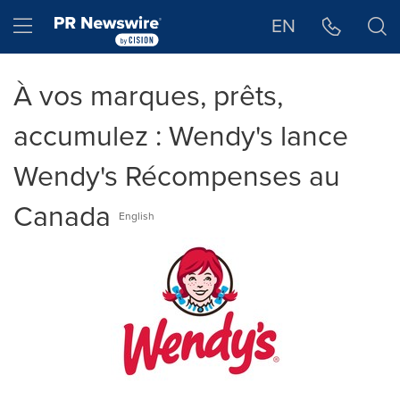
Déclaration d'accessibilité
Sauter la navigation
Hamburger menu
EN
À vos marques, prêts,
accumulez : Wendy's lance
Wendy's Récompenses au
Canada
English