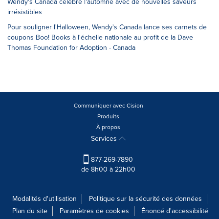
Wendy's Canada célèbre l'automne avec de nouvelles saveurs
irrésistibles
Pour souligner l'Halloween, Wendy's Canada lance ses carnets de
coupons Boo! Books à l'échelle nationale au profit de la Dave
Thomas Foundation for Adoption - Canada
Communiquer avec Cision
Produits
À propos
Services
877-269-7890
de 8h00 à 22h00
Modalités d'utilisation
Politique sur la sécurité des données
Plan du site
Paramètres de cookies
Énoncé d'accessibilité