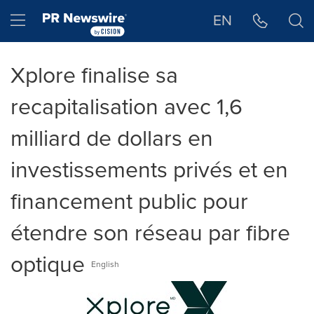
Déclaration d'accessibilité
Sauter la navigation
Hamburger menu
EN
Xplore finalise sa
recapitalisation avec 1,6
milliard de dollars en
investissements privés et en
financement public pour
étendre son réseau par fibre
optique
English