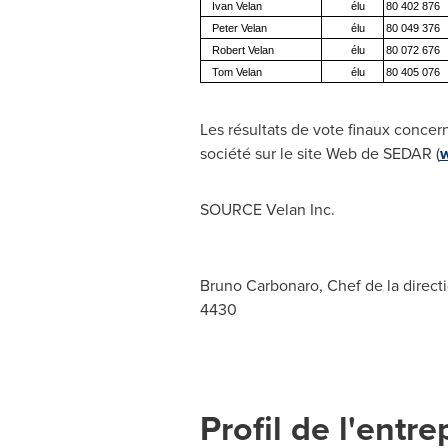
Ivan Velan
élu
80 402 876
Peter Velan
élu
80 049 376
Robert Velan
élu
80 072 676
Tom Velan
élu
80 405 076
Les résultats de vote finaux concern
société sur le site Web de SEDAR (
SOURCE Velan Inc.
Bruno Carbonaro, Chef de la directio
4430
Profil de l'entre