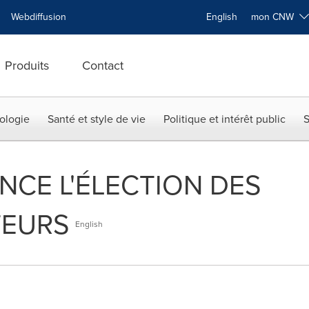
Webdiffusion
English
mon CNW
Produits
Contact
ologie
Santé et style de vie
Politique et intérêt public
S
CE L'ÉLECTION DES
TEURS
English