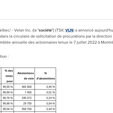
bec/ - Velan Inc. (la "
société
") (TSX:
VLN
) a annoncé aujourd'h
dans la circulaire de sollicitation de procurations par la directio
semblée annuelle des actionnaires tenue le 7 juillet 2022 à Montr
tion :
% des
s
Abstentions
%
votes
r
de vote
d'abstentions
pour
99,55 %
365 900
0,45 %
99,99 %
7 400
0,01 %
99,76 %
195 072
0,24 %
99,96 %
29 700
0,04 %
99,56 %
358 700
0,44 %