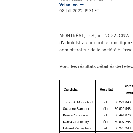
Velan Inc.
08 juil, 2022, 19:31 ET
MONTRÉAL
,
le 8 juill. 2022
/CNW Tel
d'administrateur dont le nom figure 
administrateur de la société à l'as
Voici les résultats détaillés de l'élec
Vote
Candidat
Résultat
pou
James A. Mannebach
élu
80 271 048
Suzanne Blanchet
élue
80 629 548
Bruno Carbonaro
élu
80 441 876
Dahra Granovsky
élue
80 607 248
Edward Kernaghan
élu
80 278 248