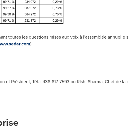
99,71 %
234 072
0,29 %
99,27 %
587 572
0,73 %
99,30 %
564 272
0,70 %
99,71 %
231 872
0,29 %
ant toutes les questions mises aux voix à l'assemblée annuelle se
www.sedar.com
).
n et Président, Tél. : 438-817-7593 ou Rishi Sharma, Chef de la di
prise