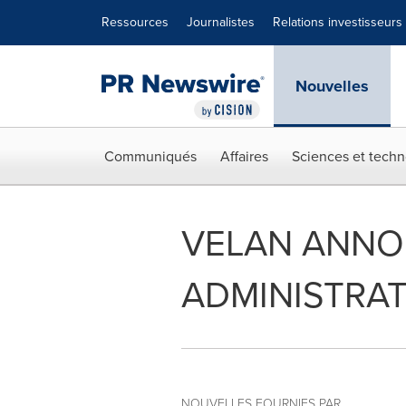
Déclaration d'accessibilité
Sauter la navigation
Ressources
Journalistes
Relations investisseurs
Nouvelles
Communiqués
Affaires
Sciences et techn
VELAN ANNON
ADMINISTRA
NOUVELLES FOURNIES PAR