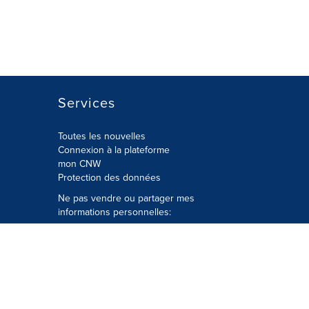
Services
Toutes les nouvelles
Connexion à la plateforme
mon CNW
Protection des données
Ne pas vendre ou partager mes
informations personnelles:
Soumettre à
Privacy@cision.com
Appelez gratuitement notre
département de la protection de la vie
privée: 877-297-8921
é
© Groupe CNW Ltée 2026 Tous droits