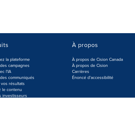
its
À propos
z la plateforme
À propos de Cision Canada
r des campagnes
À propos de Cision
ec l'IA
Carrières
r des communiqués
Énoncé d'accessibilité
vos résultats
z le contenu
s investisseurs
données
Plan du site
Paramètres de cookies
Énoncé d'accessibilit