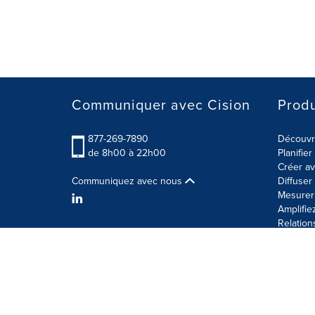
Communiquer avec Cision
Produ
877-269-7890
Découvre
de 8h00 à 22h00
Planifie
Créer av
Communiquez avec nous
Diffuse
Mesurer 
Amplifie
Relation
Modalités d'utilisation
Politique sur la sécurité des 