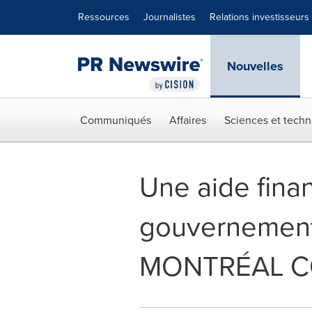
Déclaration d'accessibilité
Sauter la navigation
Ressources
Journalistes
Relations investisseurs
Nouvelles
Communiqués
Affaires
Sciences et techn
Une aide finan
gouvernement
MONTRÉAL C