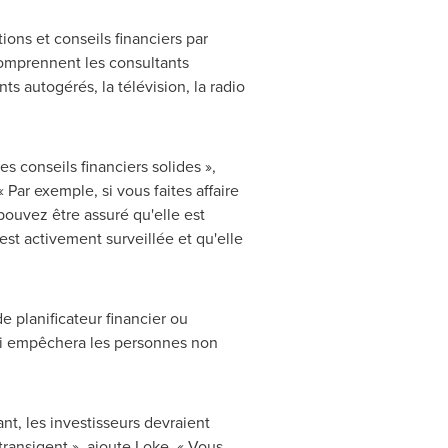
ns et conseils financiers par
 comprennent les consultants
ts autogérés, la télévision, la radio
 conseils financiers solides »,
 Par exemple, si vous faites affaire
pouvez être assuré qu'elle est
st activement surveillée et qu'elle
de planificateur financier ou
qui empêchera les personnes non
t, les investisseurs devraient
transigent », ajoute Loke. « Vous