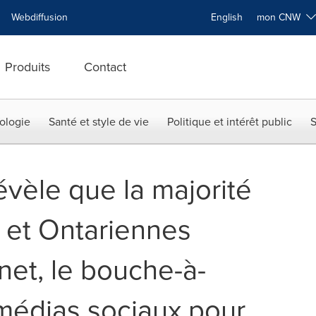
Webdiffusion
English
mon CNW
Produits
Contact
ologie
Santé et style de vie
Politique et intérêt public
S
vèle que la majorité
 et Ontariennes
ernet, le bouche-à-
 médias sociaux pour