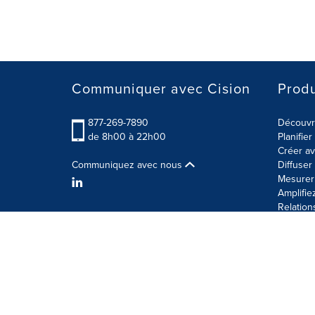
Communiquer avec Cision
Produ
877-269-7890
Découvre
de 8h00 à 22h00
Planifie
Créer av
Communiquez avec nous
Diffuse
Mesurer 
Amplifie
Relation
Modalités d'utilisation
Politique sur la sécurité des 