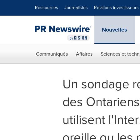
Déclaration d'accessibilité
Sauter la navigation
Ressources
Journalistes
Relations investisseurs
Nouvelles
Communiqués
Affaires
Sciences et techn
Un sondage ré
des Ontariens
utilisent l'Int
oreille ou les