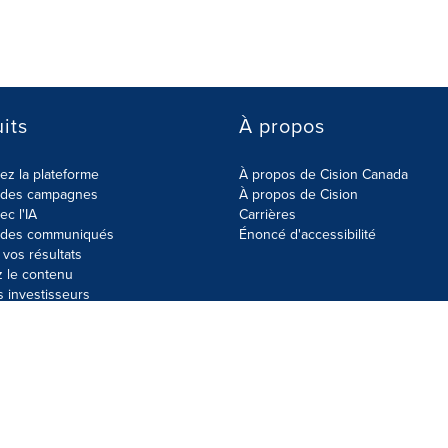
its
À propos
z la plateforme
À propos de Cision Canada
r des campagnes
À propos de Cision
ec l'IA
Carrières
r des communiqués
Énoncé d'accessibilité
vos résultats
z le contenu
s investisseurs
données
Plan du site
Paramètres de cookies
Énoncé d'accessibilit