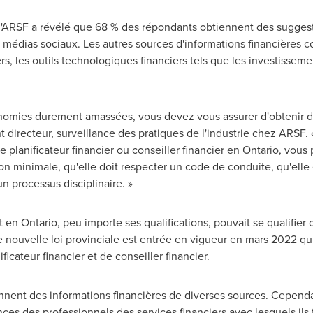
RSF a révélé que 68 % des répondants obtiennent des suggestio
les médias sociaux. Les autres sources d'informations financières
rs, les outils technologiques financiers tels que les investissemen
nomies durement amassées, vous devez vous assurer d'obtenir des
 directeur, surveillance des pratiques de l'industrie chez ARSF. «
 planificateur financier ou conseiller financier en
Ontario
, vous 
n minimale, qu'elle doit respecter un code de conduite, qu'elle e
un processus disciplinaire. »
it en
Ontario
, peu importe ses qualifications, pouvait se qualifier 
ne nouvelle loi provinciale est entrée en vigueur en mars 2022 
nificateur financier et de conseiller financier.
nent des informations financières de diverses sources. Cependan
ences des professionnels des services financiers avec lesquels ils 