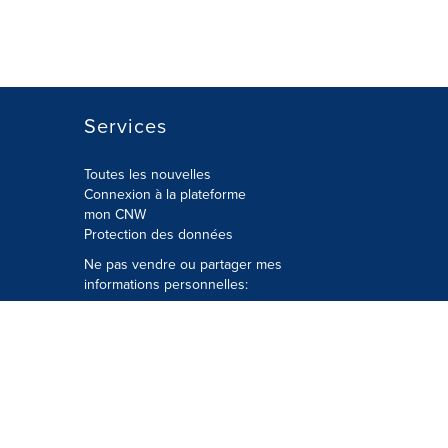
Services
Toutes les nouvelles
Connexion à la plateforme
mon CNW
Protection des données
Ne pas vendre ou partager mes
informations personnelles:
Soumettre à
Privacy@cision.com
Appelez gratuitement notre
département de la protection de la vie
privée: 877-297-8921
é
© Groupe CNW Ltée 2026 Tous droits
réservés. Une société Cision.