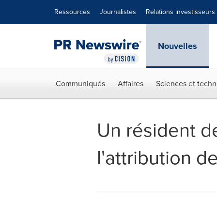
Déclaration d'accessibilité
Sauter la navigation
Ressources
Journalistes
Relations investisseurs
Nouvelles
Communiqués
Affaires
Sciences et techn
Un résident d
l'attribution d