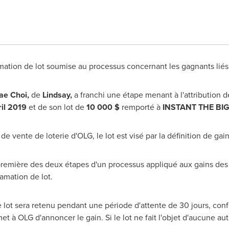
ation de lot soumise au processus concernant les gagnants lié
ae Choi,
de
Lindsay,
a franchi une étape menant à l'attribution d
ril 2019
et de son lot de
10 000 $
remporté à
INSTANT THE BI
e vente de loterie d'OLG, le lot est visé par la définition de ga
a première des deux étapes d'un processus appliqué aux gains de
amation de lot.
le lot sera retenu pendant une période d'attente de 30 jours, c
et à OLG d'annoncer le gain. Si le lot ne fait l'objet d'aucune aut