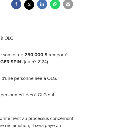
s à OLG
e son lot de
250 000 $
remporté
o
GGER SPIN
(jeu n
2124).
in d'une personne liée à OLG.
s personnes liées à OLG qui
onformément au processus concernant
re réclamation, il sera payé au