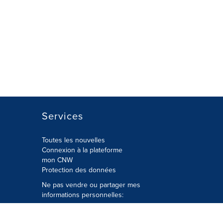
Services
Toutes les nouvelles
Connexion à la plateforme
mon CNW
Protection des données
Ne pas vendre ou partager mes
informations personnelles:
Soumettre à
Privacy@cision.com
Appelez gratuitement notre