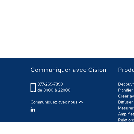
Communiquer avec Cision
Produ
877-269-7890
Découvre
de 8h00 à 22h00
Planifie
Créer av
Communiquez avec nous
Diffuse
Mesurer 
Amplifie
Relation