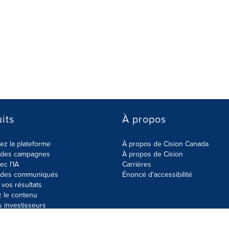
its
À propos
z la plateforme
À propos de Cision Canada
r des campagnes
À propos de Cision
ec l'IA
Carrières
r des communiqués
Énoncé d'accessibilité
vos résultats
z le contenu
s investisseurs