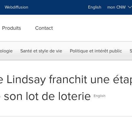
Webdiffusion
English
mon CNW
Produits
Contact
ologie
Santé et style de vie
Politique et intérêt public
S
e Lindsay franchit une ét
e son lot de loterie
English