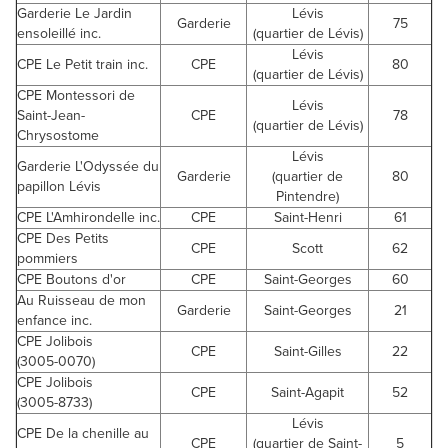
Garderie Le Jardin
Lévis
Garderie
75
ensoleillé inc.
(quartier de Lévis)
Lévis
CPE Le Petit train inc.
CPE
80
(quartier de Lévis)
CPE Montessori de
Lévis
Saint-Jean-
CPE
78
(quartier de Lévis)
Chrysostome
Lévis
Garderie L'Odyssée du
Garderie
(quartier de
80
papillon Lévis
Pintendre)
CPE L'Amhirondelle inc.
CPE
Saint-Henri
61
CPE Des Petits
CPE
Scott
62
pommiers
CPE Boutons d'or
CPE
Saint-Georges
60
Au Ruisseau de mon
Garderie
Saint-Georges
21
enfance inc.
CPE Jolibois
CPE
Saint-Gilles
22
(3005-0070)
CPE Jolibois
CPE
Saint-Agapit
52
(3005-8733)
Lévis
CPE De la chenille au
CPE
(quartier de Saint-
5