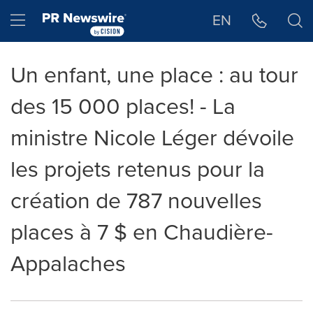
Déclaration d'accessibilité
Sauter la navigation
Hamburger menu
EN
Un enfant, une place : au tour
des 15 000 places! - La
ministre Nicole Léger dévoile
les projets retenus pour la
création de 787 nouvelles
places à 7 $ en Chaudière-
Appalaches