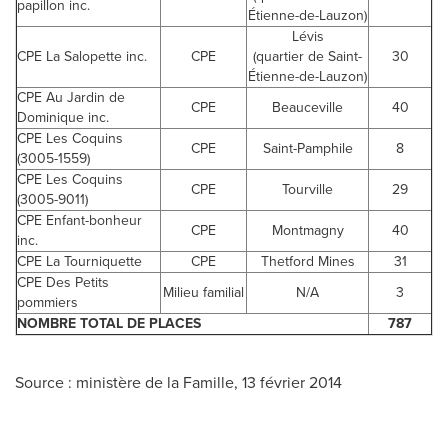
papillon inc.
Étienne-de-Lauzon)
Lévis
CPE La Salopette inc.
CPE
(quartier de Saint-
30
Étienne-de-Lauzon)
CPE Au Jardin de
CPE
Beauceville
40
Dominique inc.
CPE Les Coquins
CPE
Saint-Pamphile
8
(3005-1559)
CPE Les Coquins
CPE
Tourville
29
(3005-9011)
CPE Enfant-bonheur
CPE
Montmagny
40
inc.
CPE La Tourniquette
CPE
Thetford Mines
31
CPE Des Petits
Milieu familial
N/A
3
pommiers
NOMBRE TOTAL DE PLACES
787
Source : ministère de la Famille, 13 février 2014