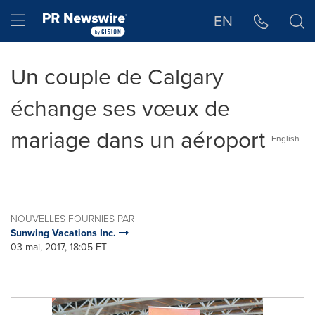
Déclaration d'accessibilité
Sauter la navigation
Hamburger menu
EN
Un couple de Calgary
échange ses vœux de
mariage dans un aéroport
English
NOUVELLES FOURNIES PAR
Sunwing Vacations Inc.
03 mai, 2017, 18:05 ET