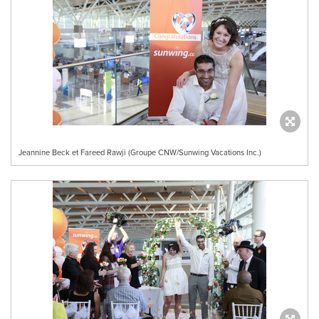
Jeannine Beck et Fareed Rawji (Groupe CNW/Sunwing Vacations Inc.)