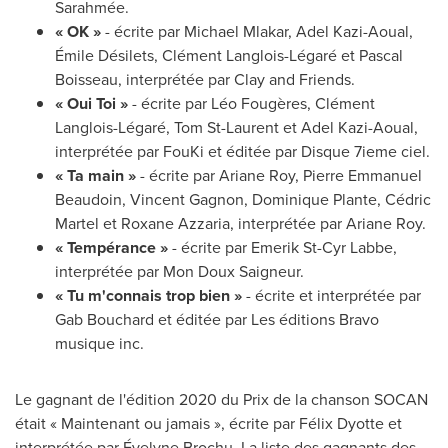
Sarahmée.
« OK »
- écrite par
Michael Mlakar
, Adel Kazi-Aoual,
Émile Désilets, Clément Langlois-Légaré et
Pascal
Boisseau
, interprétée par Clay and Friends.
« Oui Toi »
- écrite par Léo Fougères, Clément
Langlois-Légaré,
Tom St-Laurent
et Adel Kazi-Aoual,
interprétée par FouKi et éditée par Disque 7ieme ciel.
« Ta main »
- écrite par
Ariane Roy
,
Pierre Emmanuel
Beaudoin
,
Vincent Gagnon
,
Dominique Plante
, Cédric
Martel et
Roxane Azzaria
, interprétée par
Ariane Roy
.
« Tempérance »
- écrite par Emerik St-Cyr Labbe,
interprétée par Mon Doux Saigneur.
« Tu m'connais trop bien »
- écrite et interprétée par
Gab Bouchard et éditée par Les éditions Bravo
musique inc.
Le gagnant de l'édition 2020 du
Prix de la
chanson SOCAN
était « Maintenant ou jamais », écrite par Félix Dyotte et
interprétée par Évelyne Brochu. La liste des gagnants des