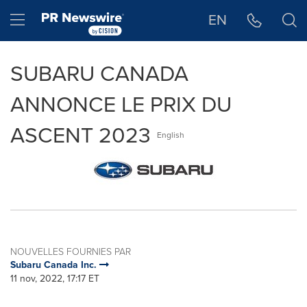
Déclaration d'accessibilité
Sauter la navigation
Hamburger menu
EN
SUBARU CANADA
ANNONCE LE PRIX DU
ASCENT 2023
English
NOUVELLES FOURNIES PAR
Subaru Canada Inc.
11 nov, 2022, 17:17 ET