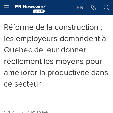
Déclaration d'accessibilité
Sauter la navigation
Hamburger menu
EN
Réforme de la construction :
les employeurs demandent à
Québec de leur donner
réellement les moyens pour
améliorer la productivité dans
ce secteur
NOUVELLES FOURNIES PAR