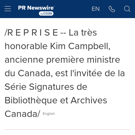
Déclaration d'accessibilité
Sauter la navigation
Hamburger menu
EN
/R E P R I S E -- La très
honorable Kim Campbell,
ancienne première ministre
du Canada, est l'invitée de la
Série Signatures de
Bibliothèque et Archives
Canada/
English