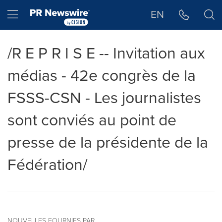
Déclaration d'accessibilité
Sauter la navigation
Hamburger menu
EN
/R E P R I S E -- Invitation aux
médias - 42e congrès de la
FSSS-CSN - Les journalistes
sont conviés au point de
presse de la présidente de la
Fédération/
NOUVELLES FOURNIES PAR