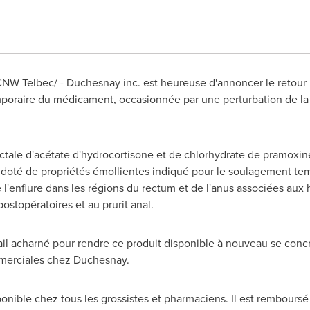
/CNW Telbec/ - Duchesnay inc. est heureuse d'annoncer le retour
poraire du médicament, occasionnée par une perturbation de la 
ale d'acétate d'hydrocortisone et de chlorhydrate de pramoxine 
 doté de propriétés émollientes indiqué pour le soulagement tem
'enflure dans les régions du rectum et de l'anus associées aux hé
postopératoires et au prurit anal.
il acharné pour rendre ce produit disponible à nouveau se concré
mmerciales chez Duchesnay.
ible chez tous les grossistes et pharmaciens. Il est remboursé p