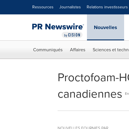
Déclaration d'accessibilité
Sauter la navigation
Ressources
Journalistes
Relations investisseurs
Nouvelles
Communiqués
Affaires
Sciences et techn
Proctofoam-HC
canadiennes
En
NOUVELLES FOURNIES PAR