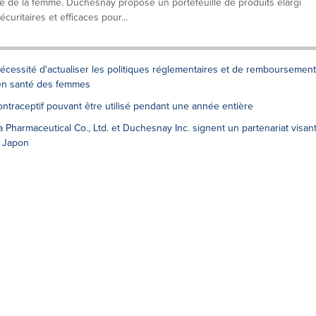
 de la femme. Duchesnay propose un portefeuille de produits élargi
curitaires et efficaces pour...
écessité d'actualiser les politiques réglementaires et de remboursement
 en santé des femmes
ontraceptif pouvant être utilisé pendant une année entière
Pharmaceutical Co., Ltd. et Duchesnay Inc. signent un partenariat visan
u Japon