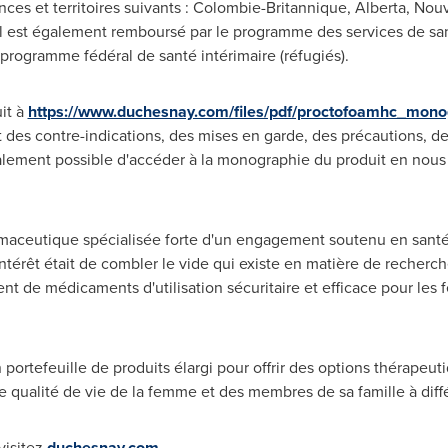
nces et territoires suivants : Colombie-Britannique,
Alberta
, Nou
 Il est également remboursé par le programme des services de sa
 programme fédéral de santé intérimaire (réfugiés).
it à
https://www.duchesnay.com/files/pdf/proctofoamhc_mono
des contre-indications, des mises en garde, des précautions, des
galement possible d'accéder à la monographie du produit en nous
maceutique spécialisée forte d'un engagement soutenu en santé
térêt était de combler le vide qui existe en matière de recherch
nt de médicaments d'utilisation sécuritaire et efficace pour les
ortefeuille de produits élargi pour offrir des options thérapeuti
 qualité de vie de la femme et des membres de sa famille à diffé
visitez
duchesnay.com
.