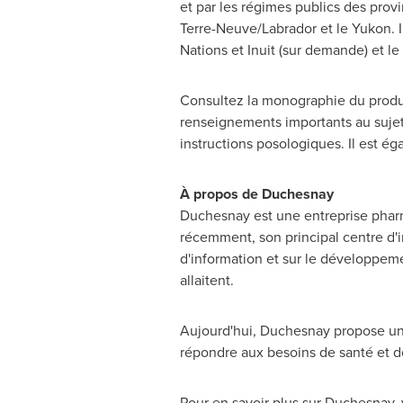
et par les régimes publics des provi
Terre-Neuve/
Labrador
et le
Yukon
.
Nations et Inuit (sur demande) et le
Consultez la monographie du produ
renseignements importants au sujet 
instructions posologiques. Il est é
À propos de Duchesnay
Duchesnay est une entreprise phar
récemment, son principal centre d'in
d'information et sur le développeme
allaitent.
Aujourd'hui, Duchesnay propose un p
répondre aux besoins de santé et de
Pour en savoir plus sur Duchesnay, 