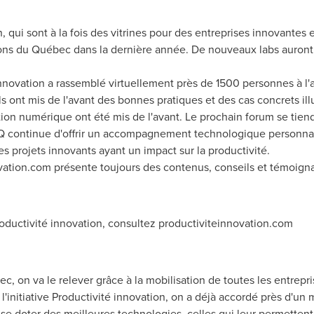
n, qui sont à la fois des vitrines pour des entreprises innovantes
ions du Québec dans la dernière année. De nouveaux labs auront l
.
innovation a rassemblé virtuellement près de 1500 personnes à 
 ont mis de l'avant des bonnes pratiques et des cas concrets ill
ation numérique ont été mis de l'avant. Le prochain forum se tie
 continue d'offrir un accompagnement technologique personnali
s projets innovants ayant un impact sur la productivité.
vation.com présente toujours des contenus, conseils et témoignag
 Productivité innovation, consultez productiviteinnovation.com
ec, on va le relever grâce à la mobilisation de toutes les entrep
l'initiative Productivité innovation, on a déjà accordé près d'un m
e doter des meilleures technologies, celles qui leur permettent 