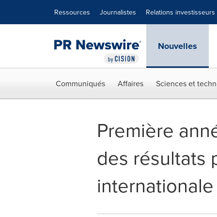
Déclaration d'accessibilité
Sauter la navigation
Ressources
Journalistes
Relations investisseurs
Nouvelles
Communiqués
Affaires
Sciences et techn
Première année
des résultats
internationale