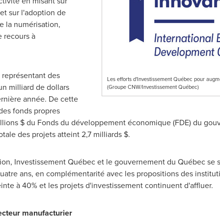
tivité en misant sur
et sur l'adoption de
 la numérisation,
e recours à
 représentant des
Les efforts d'Investissement Québec pour augmen
n milliard de dollars
(Groupe CNW/Investissement Québec)
ernière année. De cette
des fonds propres
illions $ du Fonds du développement économique (FDE) du gou
ale des projets atteint 2,7 milliards $.
ovation, Investissement Québec et le gouvernement du Québec se 
uatre ans, en complémentarité avec les propositions des institut
teinte à 40% et les projets d'investissement continuent d'affluer.
secteur manufacturier