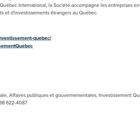
uébec International, la Société accompagne les entreprises en m
nts et d'investissements étrangers au Québec.
nvestissement-quebec/
ssementQuebec
ipale, Affaires publiques et gouvernementales, Investissement Q
 438 622-4087