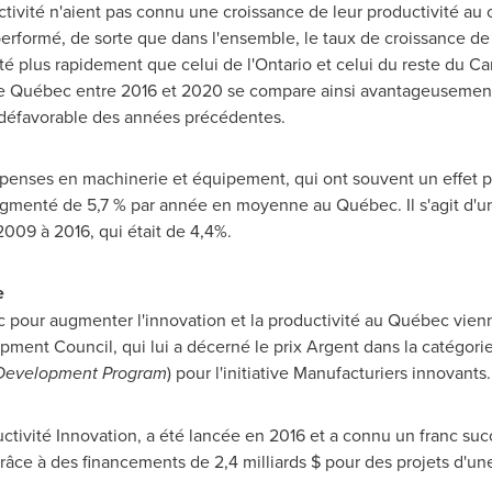
ctivité n'aient pas connu une croissance de leur productivité au
erformé, de sorte que dans l'ensemble, le taux de croissance de l
 plus rapidement que celui de l'
Ontario
et celui du reste du
Ca
le Québec entre
2016 et
2020 se compare ainsi avantageusement à
rt défavorable des années précédentes.
enses en machinerie et équipement, qui ont souvent un effet pos
gmenté de 5,7 % par année en moyenne au Québec. Il s'agit d'une
09 à 2016, qui était de 4,4%.
e
c pour augmenter l'innovation et la productivité au Québec vienn
opment Council, qui lui a décerné le prix Argent dans la catég
 Development Program
) pour l'initiative Manufacturiers innovants.
uctivité Innovation, a été lancée en
2016 et
a connu un franc succ
grâce à des financements de 2,4 milliards $ pour des projets d'une 