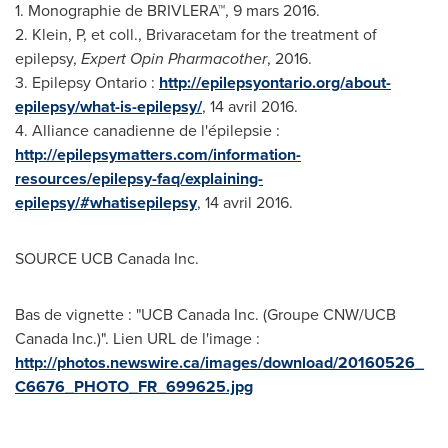
1. Monographie de BRIVLERA™, 9 mars 2016.
2. Klein, P, et coll., Brivaracetam for the treatment of
epilepsy,
Expert Opin Pharmacother
, 2016.
3. Epilepsy Ontario :
http://epilepsyontario.org/about-
epilepsy/what-is-epilepsy/
, 14 avril 2016.
4. Alliance canadienne de l'épilepsie :
http://epilepsymatters.com/information-
resources/epilepsy-faq/explaining-
epilepsy/#whatisepilepsy
, 14 avril 2016.
SOURCE UCB Canada Inc.
Bas de vignette : "UCB Canada Inc. (Groupe CNW/UCB
Canada Inc.)". Lien URL de l'image :
http://photos.newswire.ca/images/download/20160526_
C6676_PHOTO_FR_699625.jpg