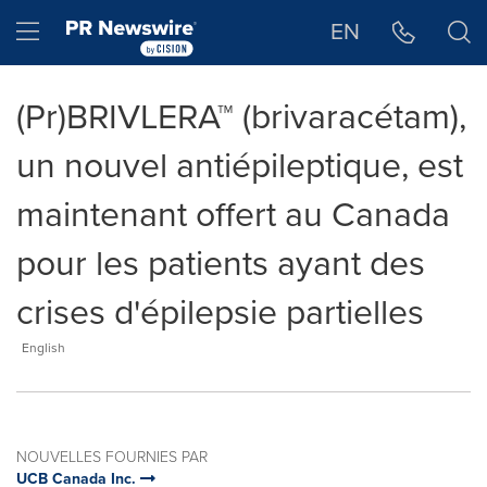
Déclaration d'accessibilité
Sauter la navigation
Hamburger menu
EN
(Pr)BRIVLERA™ (brivaracétam),
un nouvel antiépileptique, est
maintenant offert au Canada
pour les patients ayant des
crises d'épilepsie partielles
English
NOUVELLES FOURNIES PAR
UCB Canada Inc.