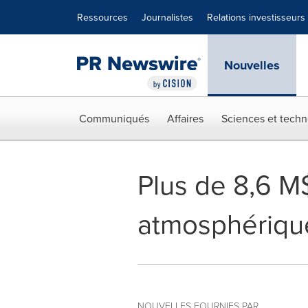
Déclaration d'accessibilité
Sauter la navigation
Ressources
Journalistes
Relations investisseurs
Nouvelles
Communiqués
Affaires
Sciences et techn
Plus de 8,6 M$
atmosphériqu
NOUVELLES FOURNIES PAR