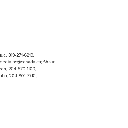
ue, 819-271-6218,
media.pc@canada.ca
; Shaun
ada, 204-570-1109,
toba, 204-801-7710,