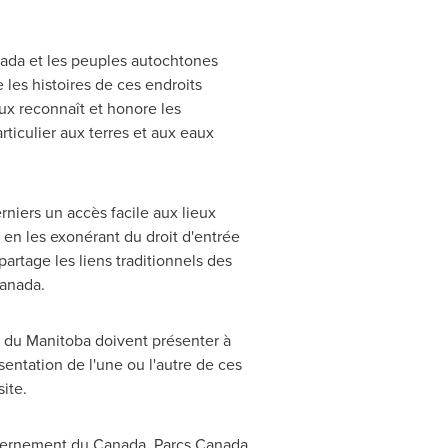
ada et les peuples autochtones
e les histoires de ces endroits
ux reconnaît et honore les
rticulier aux terres et aux eaux
niers un accès facile aux lieux
, en les exonérant du droit d'entrée
partage les liens traditionnels des
Canada.
e du
Manitoba
doivent présenter à
sentation de l'une ou l'autre de ces
site.
ouvernement du
Canada
. Parcs Canada