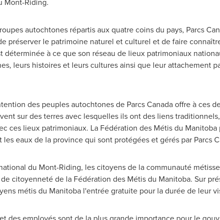
du Mont-Riding.
oupes autochtones répartis aux quatre coins du pays, Parcs Can
 de préserver le patrimoine naturel et culturel et de faire connaîtr
t déterminée à ce que son réseau de lieux patrimoniaux nationa
s, leurs histoires et leurs cultures ainsi que leur attachement pa
tention des peuples autochtones de Parcs Canada offre à ces der
vent sur des terres avec lesquelles ils ont des liens traditionnels
vec ces lieux patrimoniaux. La Fédération des Métis du
Manitoba
t les eaux de la province qui sont protégées et gérés par Parcs 
national du Mont-Riding, les citoyens de la communauté métiss
ou de citoyenneté de la Fédération des Métis du
Manitoba
. Sur pré
toyens métis du
Manitoba
l'entrée gratuite pour la durée de leur vi
urs et des employés sont de la plus grande importance pour le g