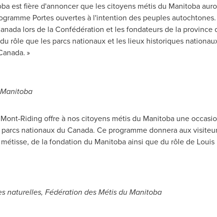
oba
est fière d'annoncer que les citoyens métis du
Manitoba
auron
ogramme Portes ouvertes à l'intention des peuples autochtones.
anada
lors de la Confédération et les fondateurs de la province
du rôle que les parcs nationaux et les lieux historiques nationaux
Canada. »
u Manitoba
u Mont-Riding offre à nos citoyens métis du
Manitoba
une occasion
 parcs nationaux du
Canada
. Ce programme donnera aux visiteurs
n métisse, de la fondation du
Manitoba
ainsi que du rôle de
Louis 
s naturelles, Fédération des Métis du
Manitoba