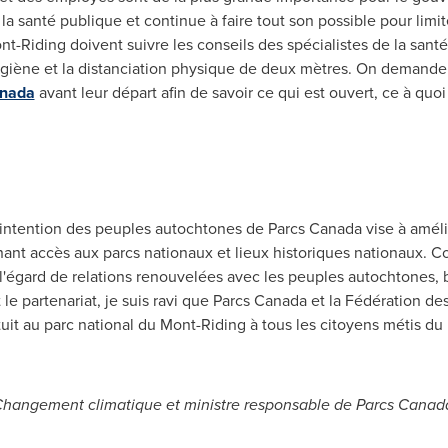
e la santé publique et continue à faire tout son possible pour limi
ont-Riding doivent suivre les conseils des spécialistes de la san
giène et la distanciation physique de deux mètres. On demande a
anada
avant leur départ afin de savoir ce qui est ouvert, ce à quo
intention des peuples autochtones de Parcs Canada vise à amélio
t accès aux parcs nationaux et lieux historiques nationaux. Co
'égard de relations renouvelées avec les peuples autochtones, 
et le partenariat, je suis ravi que Parcs Canada et la Fédération d
atuit au parc national du Mont-Riding à tous les citoyens métis du
 Changement climatique et ministre responsable de Parcs Canad