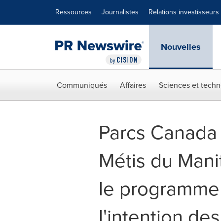
Déclaration d'accessibilité
Sauter la navigation
Ressources
Journalistes
Relations investisseurs
Nouvelles
Communiqués
Affaires
Sciences et techn
Parcs Canada 
Métis du Man
le programme 
l'intention de