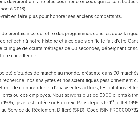
s devraient en faire plus pour honorer ceux qui se sont battus e
port à 2016);
vrait en faire plus pour honorer ses anciens combattants.
de bienfaisance qui offre des programmes dans les deux langue
, de réfléchir à notre histoire et à ce que signifie le fait d'être C
e bilingue de courts métrages de 60 secondes, dépeignant chacu
toire canadienne.
 société d'études de marché au monde, présente dans 90 marchés
a recherche, nos analystes et nos scientifiques passionnément c
ttent de comprendre et d'analyser les actions, les opinions et le
lients ou des employés. Nous servons plus de 5000 clients à tra
er
 1975, Ipsos est cotée sur Euronext Paris depuis le 1
juillet 199
e au Service de Règlement Différé (SRD). Code ISIN FR0000073