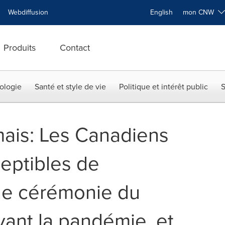
Webdiffusion
English
mon CNW
Produits
Contact
ologie
Santé et style de vie
Politique et intérêt public
S
mais: Les Canadiens
ceptibles de
une cérémonie du
vant la pandémie, et