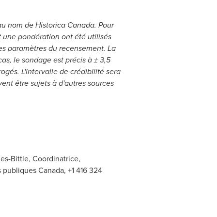
 au nom
d
e Historica Canada. Pour
t une pondération ont é
t
é utilisés
les param
è
tres du recensement. La
cas, le sondage est précis
à ±
3,5
rrogé
s. L'intervalle de cr
é
dibilit
é sera
uvent
ê
tre sujets
à
d'autres sources
s-Bittle, Coordinatrice,
es publiques Canada, +1 416 324