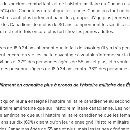
des anciens combattants et de l'histoire militaire du
Canada
est
 (51%) des Canadiens croient que les jeunes Canadiens font un bo
 est ressenti plus fortement parmi les groupes d'âge plus jeunes
e les Canadiens de moins de 30 ans comprennent les sacrifices d
i est cette fois encore plus fort chez les jeunes adultes.
de 18 à 34 ans affirment que le fait de savoir qu'il y a très pe
t encore en vie les incite davantage à vouloir s'informer sur l
 ans et 37% des personnes âgées de 55 ans et plus, et à vouloi
des personnes âgées de 18 à 34 ans contre 33% des personnes â
irment en connaître plus à propos de l'histoire militaire des É
t qu'on leur a enseigné l'histoire militaire canadienne au second
 militaire américaine que sur l'histoire militaire canadienne. Les 
taire américaine que sur l'histoire militaire canadienne que les f
ans sur dix (69%) disent qu'on leur a enseigné l'histoire militair
des Canadiens âgés de 55 ans et plus, mais les jeunes générati