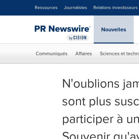
Déclaration d'accessibilité
Sauter la navigation
Ressources
Journalistes
Relations investisseurs
Nouvelles
Communiqués
Affaires
Sciences et techn
N'oublions ja
sont plus sus
participer à 
Souvenir qu'a