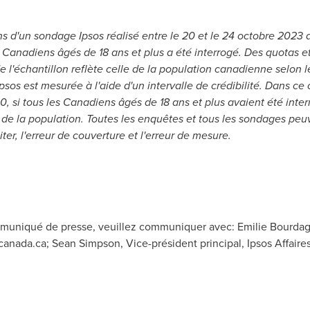
s d'un sondage Ipsos ré
alis
é entre le 20 et le 24 octobre 2023
1 Canadiens
âg
és de 18 ans et plus a é
t
é interrogé. Des quotas e
 l'échantillon refl
è
te celle de la population canadienne selon 
Ipsos est mesuré
e à
l'aide d'un intervalle de cré
dibilit
é. Dans ce 
20, si tous les Canadiens
âg
és de 18 ans et plus avaient é
t
é inte
 de la population. Toutes les enqu
ê
tes et tous les sondages pe
iter, l'erreur de couverture et l'erreur de mesure.
mmuniqué de presse, veuillez communiquer avec: Emilie Bourdage
acanada.ca
; Sean Simpson, Vice-président principal, Ipsos Affair