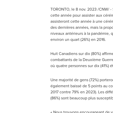
TORONTO
,
le
8 nov. 2023
/CNW/ - S
cette année pour assister aux cérém
assisteront cette année à une cérémo
des dernières années, mais la propo
niveaux antérieurs à la pandémie, q
environ un quart (26%) en 2016.
Huit Canadiens sur dix (80%) affirm
combattants de la Deuxième Guerre 
où quatre personnes sur dix (41%) é
Une majorité de gens (72%) porteron
également baissé de 5 points au co
2017 contre 79% en 2023). Les diffé
(86%) sont beaucoup plus susceptib
« Nous trouvons encourageant de vo