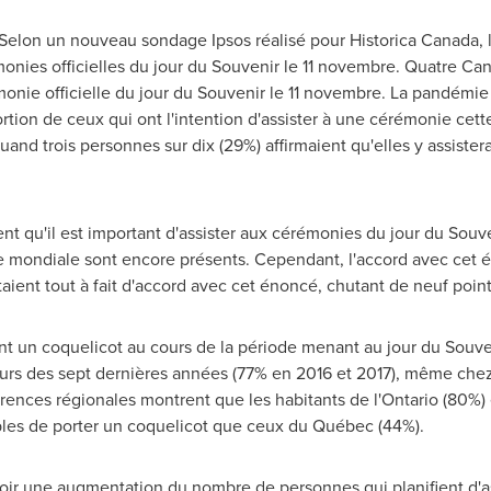
elon un nouveau sondage Ipsos réalisé pour Historica Canada, le
onies officielles du jour du Souvenir le 11 novembre. Quatre Cana
nie officielle du jour du Souvenir le 11 novembre. La pandémie a 
rtion de ceux qui ont l'intention d'assister à une cérémonie cet
uand trois personnes sur dix (29%) affirmaient qu'elles y assist
ent qu'il est important d'assister aux cérémonies du jour du Souv
mondiale sont encore présents. Cependant, l'accord avec cet én
taient tout à fait d'accord avec cet énoncé, chutant de neuf poin
t un coquelicot au cours de la période menant au jour du Souven
urs des sept dernières années (77% en
2016 et
2017), même chez
rences régionales montrent que les habitants de l'
Ontario
(80%) 
les de porter un coquelicot que ceux du Québec (44%).
ir une augmentation du nombre de personnes qui planifient d'a