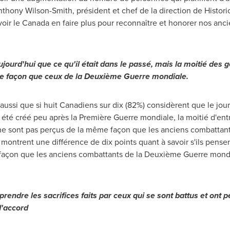
nthony Wilson-Smith
, président et chef de la direction de Histo
voir le
Canada
en faire plus pour reconnaître et honorer nos anc
ourd'hui que ce qu'il était dans le passé, mais la moitié des g
 façon que ceux de la Deuxième Guerre mondiale.
ssi que si huit Canadiens sur dix (82%) considèrent que le jour
 a été créé peu après la Première Guerre mondiale, la moitié d'en
 ne sont pas perçus de la même façon que les anciens combattan
montrent une différence de dix points quant à savoir s'ils pens
açon que les anciens combattants de la Deuxième Guerre mondi
ndre les sacrifices faits par ceux qui se sont battus et ont per
d'accord