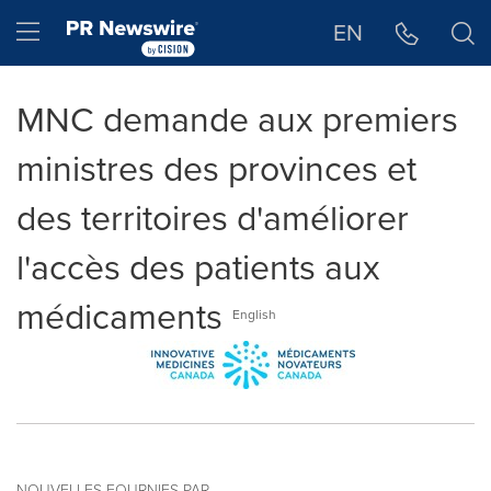
Déclaration d'accessibilité
Sauter la navigation
Hamburger menu
EN
MNC demande aux premiers
ministres des provinces et
des territoires d'améliorer
l'accès des patients aux
médicaments
English
NOUVELLES FOURNIES PAR