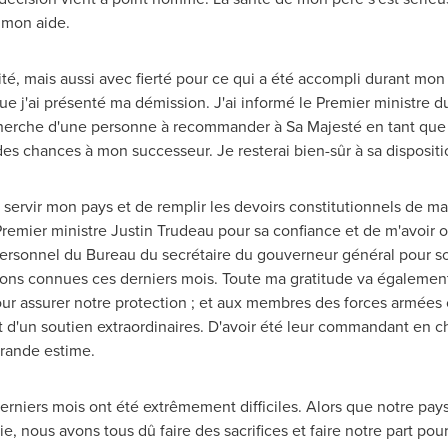
 mon aide.
ité, mais aussi avec fierté pour ce qui a été accompli durant mo
ue j'ai présenté ma démission. J'ai informé le Premier ministre 
herche d'une personne à recommander à Sa Majesté en tant que
des chances à mon successeur. Je resterai bien-sûr à sa dispositi
servir mon pays et de remplir les devoirs constitutionnels de m
Premier ministre
Justin Trudeau
pour sa confiance et de m'avoir of
ersonnel du Bureau du secrétaire du gouverneur général pour son 
avons connues ces derniers mois. Toute ma gratitude va égaleme
our assurer notre protection ; et aux membres des forces armées 
t d'un soutien extraordinaires. D'avoir été leur commandant en c
rande estime.
niers mois ont été extrêmement difficiles. Alors que notre pays,
, nous avons tous dû faire des sacrifices et faire notre part pour