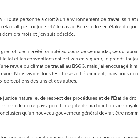
W/ - Toute personne a droit à un environnement de travail sain et
 cela n'ait pas toujours été le cas au Bureau du secrétaire du go
 derniers mois et j'en suis désolée.
u grief officiel n'a été formulé au cours de ce mandat, ce qui a
la loi et les conventions collectives en vigueur, je prends toujou
'une revue du climat de travail au BSGG, mais j'ai encouragé à m
 revue. Nous vivons tous les choses différemment, mais nous nou
aux perceptions des uns et des autres.
justice naturelle, de respect des procédures et de l'État de droi
 bien de notre pays, pour l'intégrité de ma fonction vice-royale
a conclusion qu'un nouveau gouverneur général devrait être nomm
 décision vient à point nommé. La santé de mon père s'est série