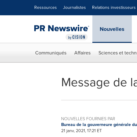
Déclaration d'accessibilité
Sauter la navigation
Ressources
Journalistes
Relations investisseurs
Nouvelles
Communiqués
Affaires
Sciences et techn
Message de l
NOUVELLES FOURNIES PAR
Bureau de la gouverneure générale 
21 janv, 2021, 17:21 ET