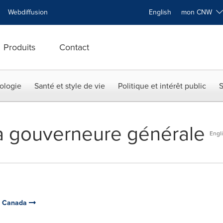
Webdiffusion
English
mon CNW
Produits
Contact
ologie
Santé et style de vie
Politique et intérêt public
S
a gouverneure générale
Engl
du Canada