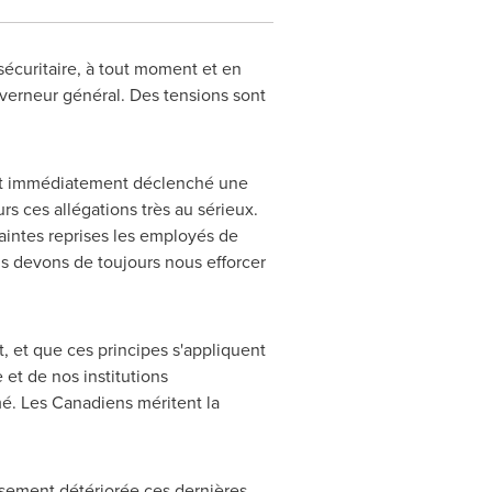
 sécuritaire, à tout moment et en
uverneur général. Des tensions sont
urait immédiatement déclenché une
rs ces allégations très au sérieux.
aintes reprises les employés de
s devons de toujours nous efforcer
t, et que ces principes s'appliquent
 et de nos institutions
é. Les Canadiens méritent la
usement détériorée ces dernières