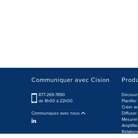
Communiquer avec Cision
Produ
877-269-7890
Découvre
de 8h00 à 22h00
Planifie
Créer av
Communiquez avec nous
Diffuse
Mesurer 
Amplifie
Relation