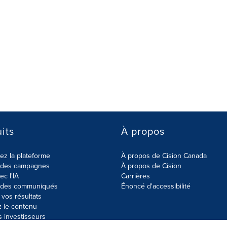
its
À propos
z la plateforme
À propos de Cision Canada
r des campagnes
À propos de Cision
ec l'IA
Carrières
r des communiqués
Énoncé d'accessibilité
vos résultats
z le contenu
s investisseurs