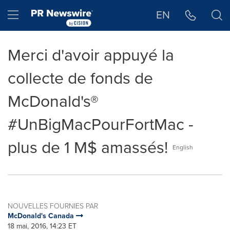
Déclaration d'accessibilité
Sauter la navigation
Hamburger menu
EN
Merci d'avoir appuyé la
collecte de fonds de
McDonald's®
#UnBigMacPourFortMac -
plus de 1 M$ amassés!
English
NOUVELLES FOURNIES PAR
McDonald's Canada
18 mai, 2016, 14:23 ET