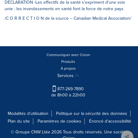
DÉCLARATION -Les effectifs de la santé s'expriment d'une voix
unie : les investissements en santé font la force de notre pays
/C O R R E C T I O N de la source -- Canadian Medical Association/
Communiquer avec Cision
Produits
À propos
Services
877-269-7890
de 8h00 à 22h00
Modalités d'utilisation
Politique sur la sécurité des données
Plan du site
Paramètres de cookies
Énoncé d'accessibilité
© Groupe CNW Ltée 2026 Tous droits réservés. Une société