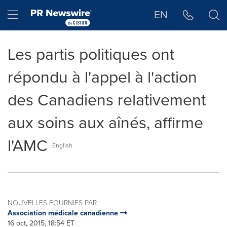
Déclaration d'accessibilité
Sauter la navigation
Hamburger menu
EN
Les partis politiques ont
répondu à l'appel à l'action
des Canadiens relativement
aux soins aux aînés, affirme
l'AMC
English
NOUVELLES FOURNIES PAR
Association médicale canadienne
16 oct, 2015, 18:54 ET