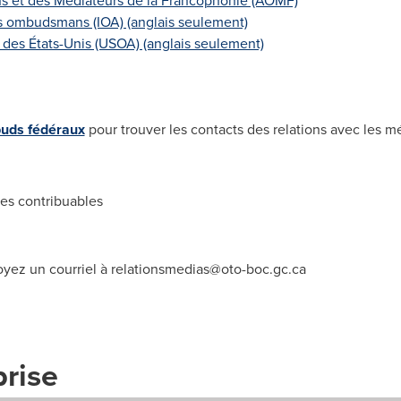
s et des Médiateurs de la Francophonie (AOMF)
es ombudsmans (IOA) (anglais seulement)
es États-Unis (USOA) (anglais seulement)
ds fédéraux
pour trouver les contacts des relations avec le
s contribuables
yez un courriel à
relationsmedias@oto-boc.gc.ca
prise