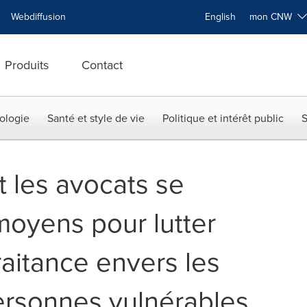
Webdiffusion
English
mon CNW
Produits
Contact
ologie
Santé et style de vie
Politique et intérêt public
S
t les avocats se
oyens pour lutter
raitance envers les
personnes vulnérables