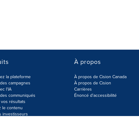
its
À propos
z la plateforme
À propos de Cision Canada
r des campagnes
À propos de Cision
ec l'IA
Carrières
r des communiqués
Énoncé d'accessibilité
vos résultats
z le contenu
s investisseurs