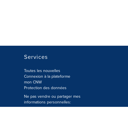
Services
Toutes les nouvelles
Connexion à la plateforme
mon CNW
Protection des données
Ne pas vendre ou partager mes
informations personnelles:
Soumettre à
Privacy@cision.com
Appelez gratuitement notre
département de la protection de la vie
privée: 877-297-8921