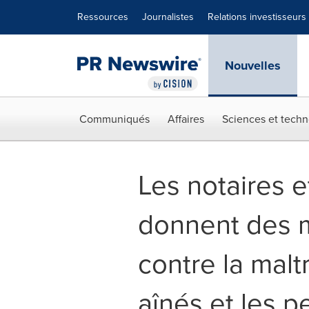
Déclaration d'accessibilité
Sauter la navigation
Ressources
Journalistes
Relations investisseurs
Nouvelles
Communiqués
Affaires
Sciences et techn
Les notaires e
donnent des m
contre la malt
aînés et les 