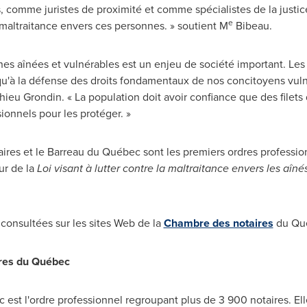
s, comme juristes de proximité et comme spécialistes de la justic
e
a maltraitance envers ces personnes. » soutient M
Bibeau.
nes aînées et vulnérables est un enjeu de société important. Les 
qu'à la défense des droits fondamentaux de nos concitoyens vulné
ieu Grondin. « La population doit avoir confiance que des filets 
onnels pour les protéger. »
res et le Barreau du Québec sont les premiers ordres profession
ur de la
Loi visant à lutter contre la maltraitance envers les aîn
consultées sur les sites Web de la
Chambre des notaires
du Qu
ires du Québec
st l'ordre professionnel regroupant plus de 3 900 notaires. Ell