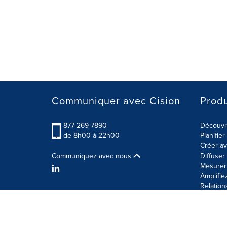
Communiquer avec Cision
Produ
877-269-7890
Découvre
de 8h00 à 22h00
Planifie
Créer av
Communiquez avec nous
Diffuse
Mesurer 
Amplifie
Relation