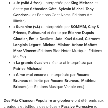
«
Je (wild & free)
., interprétée par
King Melrose
et
écrite par
Sébastien Côté
,
Sylvain Michel
,
Toby
Gendron
(Les Éditions Cent Noms, Éditions Art
Illimité)
«
Sunshine (v.f.)
», interprétée par
SOMMM, Clay &
Friends, Ruffsound
et écrite par
Étienne
Dupuis
Cloutier
,
Émile Desilets
,
Adel Kazi Aoual
,
Clément
Langlois Légaré
,
Michael Mlakar
,
Ariane Moffatt
,
Marc Vincent
(Éditions Bloc Notes Musique, Éditions
Mo Fat
)
«
La grande évasion
», écrite et interprétée par
Patrice Michaud
.
«
Aime-moi encore
», interprétée par
Roxane
Bruneau
et écrite par
Roxane Bruneau
,
Mathieu
Brisset
(Les Éditions Musique Variole enr.)
Des Prix Chanson Populaire anglophone
ont été remis aux
créateurs et éditeurs des pièces
« Passive Agressive »
,