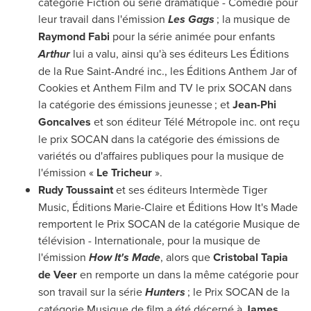
catégorie Fiction ou série dramatique - Comédie pour
leur travail dans l'émission
Les Gags
; la musique de
Raymond Fabi
pour la série animée pour enfants
Arthur
lui a valu, ainsi qu'à ses éditeurs Les Éditions
de la Rue Saint-André inc., les Éditions Anthem Jar of
Cookies et Anthem Film and TV le prix SOCAN dans
la catégorie des émissions jeunesse ; et
Jean-Phi
Goncalves
et son éditeur Télé Métropole inc. ont reçu
le prix SOCAN dans la catégorie des émissions de
variétés ou d'affaires publiques pour la musique de
l'émission «
Le Tricheur
».
Rudy Toussaint
et ses éditeurs Intermède Tiger
Music, Éditions Marie-Claire et Éditions How It's Made
remportent le Prix SOCAN de la catégorie Musique de
télévision - Internationale, pour la musique de
l'émission
How It's Made
, alors que
Cristobal Tapia
de Veer
en remporte un dans la même catégorie pour
son travail sur la série
Hunters
; le Prix SOCAN de la
catégorie Musique de film a été décerné à
James