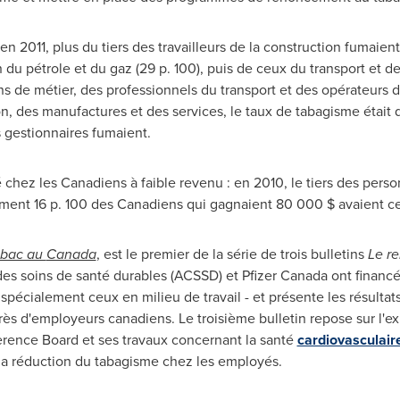
en 2011, plus du tiers des travailleurs de la construction fumaient (
n du pétrole et du gaz (29 p. 100), puis de ceux du transport et de
s de métier, des professionnels du transport et des opérateurs 
n, des manufactures et des services, le taux de tabagisme était de
s gestionnaires fumaient.
é chez les Canadiens à faible revenu : en 2010, le tiers des pe
ment 16 p. 100 des Canadiens qui gagnaient 80 000 $ avaient ce
tabac au
Canada
, est le premier de la série de trois bulletins
Le re
des soins de santé durables (ACSSD) et Pfizer
Canada
ont financé 
écialement ceux en milieu de travail - et présente les résultat
ès d'employeurs canadiens. Le troisième bulletin repose sur l'ex
rence Board et ses travaux concernant la santé
cardiovasculair
 la réduction du tabagisme chez les employés.