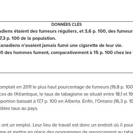
DONNÉES CLÉS
adiens étaient des fumeurs réguliers, et 3,6 p. 100, des fumeu
,3 p. 100 de la population.
Canadiens n'avaient jamais fumé une cigarette de leur vie.
100 des hommes fument, comparativement à 15 p. 100 chez le
omptait en 2011 le plus haut pourcentage de fumeurs (19,8 p. 100
ces de l'Atlantique, le taux de tabagisme se situait entre 18,1 et 19
portion baissait à 17,7 p. 100 en Alberta. Enfin, l'Ontario (16,3 p.
aibles taux au pays.
 ont un emploi. Leur lieu de travail est donc un endroit où il pou
gisme et mettre en place des programmes de renoncement au taba