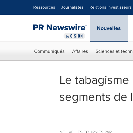
Déclaration d'accessibilité
Sauter la navigation
Ressources
Journalistes
Relations investisseurs
Nouvelles
Communiqués
Affaires
Sciences et techn
Le tabagisme 
segments de l
NOUVELLES FOURNIES PAR