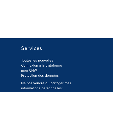
Services
Toutes les nouvelles
Connexion à la plateforme
mon CNW
Protection des données
Ne pas vendre ou partager mes
informations personnelles:
Soumettre à
Privacy@cision.com
Appelez gratuitement notre
département de la protection de la vie
privée: 877-297-8921