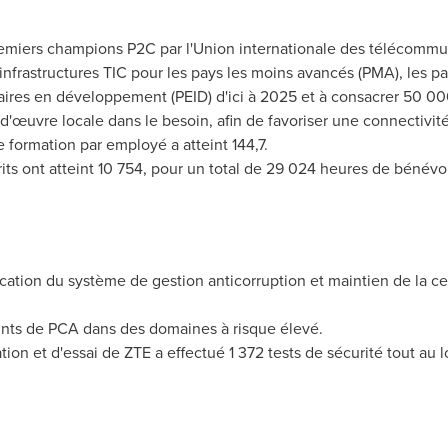
iers champions P2C par l'Union internationale des télécommuni
nfrastructures TIC pour les pays les moins avancés (PMA), les p
ulaires en développement (PEID) d'ici à
2025 et
à consacrer 50 000
d'œuvre locale dans le besoin, afin de favoriser une connectivité 
formation par employé a atteint 144,7.
ts ont atteint 10 754, pour un total de 29 024 heures de bénévol
fication du système de gestion anticorruption et maintien de la c
ints de PCA dans des domaines à risque élevé.
tion et d'essai de ZTE a effectué 1 372 tests de sécurité tout au