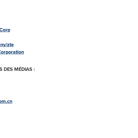
Corp
ny/zte
orporation
 DES MÉDIAS :
com.cn