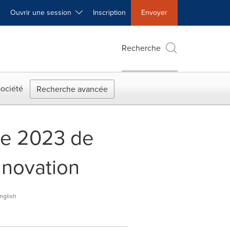
Ouvrir une session
Inscription
Envoyer
Recherche
ociété
Recherche avancée
le 2023 de
nnovation
nglish