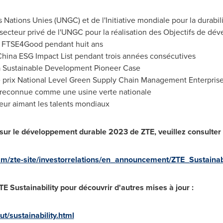
ations Unies (UNGC) et de l'Initiative mondiale pour la durabili
secteur privé de l'UNGC pour la réalisation des Objectifs de d
es FTSE4Good pendant huit ans
China ESG Impact List pendant trois années consécutives
a Sustainable Development Pioneer Case
 prix National Level Green Supply Chain Management Enterpris
 reconnue comme une usine verte nationale
eur aimant les talents mondiaux
 sur le développement durable 2023 de ZTE, veuillez consulter l
dam/zte-site/investorrelations/en_announcement/ZTE_Sustain
TE Sustainability pour découvrir d'autres mises à jour :
t/sustainability.html