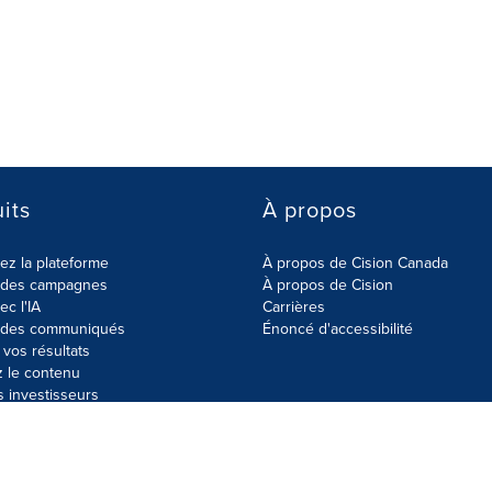
its
À propos
z la plateforme
À propos de Cision Canada
r des campagnes
À propos de Cision
ec l'IA
Carrières
r des communiqués
Énoncé d'accessibilité
vos résultats
z le contenu
s investisseurs