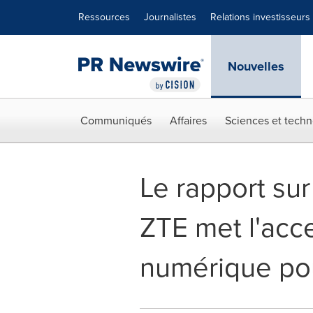
Déclaration d'accessibilité
Sauter la navigation
Ressources
Journalistes
Relations investisseurs
Nouvelles
Communiqués
Affaires
Sciences et techn
Le rapport su
ZTE met l'acce
numérique pou