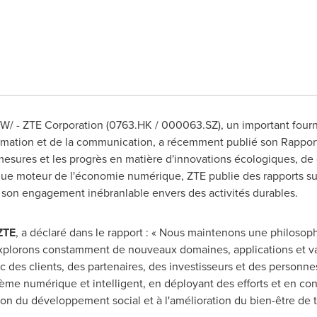
W/ - ZTE Corporation (0763.HK / 000063.SZ), un important fourn
ormation et de la communication, a récemment publié son Rappor
 mesures et les progrès en matière d'innovations écologiques, de 
que moteur de l'économie numérique, ZTE publie des rapports s
 son engagement inébranlable envers des activités durables.
 ZTE
, a déclaré dans le rapport : « Nous maintenons une philosoph
explorons constamment de nouveaux domaines, applications et v
ec des clients, des partenaires, des investisseurs et des personnes
me numérique et intelligent, en déployant des efforts et en cont
ation du développement social et à l'amélioration du bien-être de 