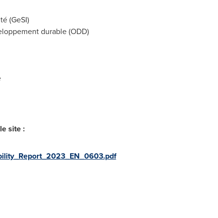
té (GeSI)
éveloppement durable (ODD)
e
e site :
ability_Report_2023_EN_0603.pdf