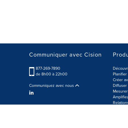
Communiquer avec Cision
Produ
877-269-7890
Découvre
de 8h00 à 22h00
Planifie
Créer av
Communiquez avec nous
Diffuse
Mesurer 
Amplifie
Relation