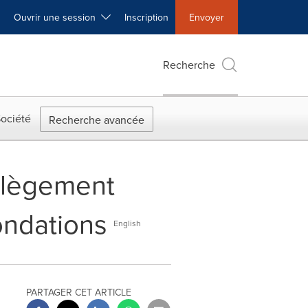
Ouvrir une session
Inscription
Envoyer
Recherche
ociété
Recherche avancée
llègement
ondations
English
PARTAGER CET ARTICLE