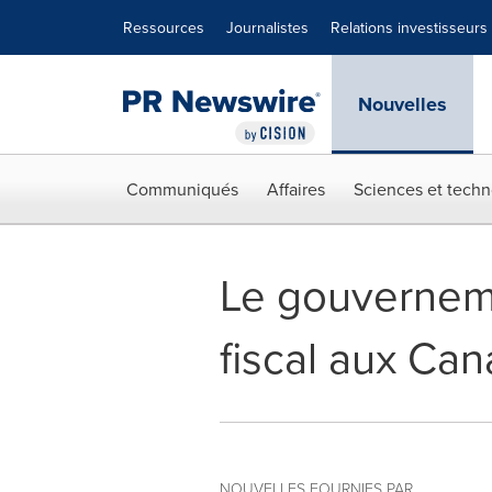
Déclaration d'accessibilité
Sauter la navigation
Ressources
Journalistes
Relations investisseurs
Nouvelles
Communiqués
Affaires
Sciences et techn
Le gouvernem
fiscal aux Can
NOUVELLES FOURNIES PAR