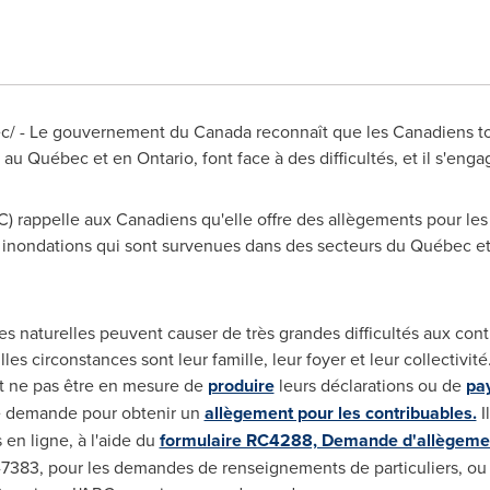
ec/ - Le gouvernement du
Canada
reconnaît que les Canadiens to
nt au Québec et en
Ontario
, font face à des difficultés, et il s'eng
) rappelle aux Canadiens qu'elle offre des allègements pour les
 inondations qui sont survenues dans des secteurs du Québec et d
 naturelles peuvent causer de très grandes difficultés aux cont
les circonstances sont leur famille, leur foyer et leur collectivit
nt ne pas être en mesure de
produire
leurs déclarations ou de
pa
ne demande pour obtenir un
allègement pour les contribuables.
I
 en ligne, à l'aide du
formulaire RC4288, Demande d'allègement
383, pour les demandes de renseignements de particuliers, ou 