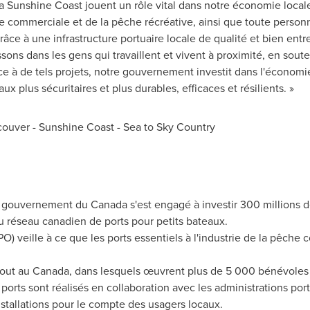
la
Sunshine Coast
jouent un rôle vital dans notre économie locale
e commerciale et de la pêche récréative, ainsi que toute person
ce à une infrastructure portuaire locale de qualité et bien ent
sons dans les gens qui travaillent et vivent à proximité, en soute
râce à de tels projets, notre gouvernement investit dans l'économ
aux plus sécuritaires et plus durables, efficaces et résilients. »
couver
-
Sunshine Coast
- Sea to Sky Country
e gouvernement du
Canada
s'est engagé à investir 300 millions 
 réseau canadien de ports pour petits bateaux.
O) veille à ce que les ports essentiels à l'industrie de la pêche
tout au
Canada
, dans lesquels œuvrent plus de 5 000 bénévoles 
ports sont réalisés en collaboration avec les administrations port
installations pour le compte des usagers locaux.