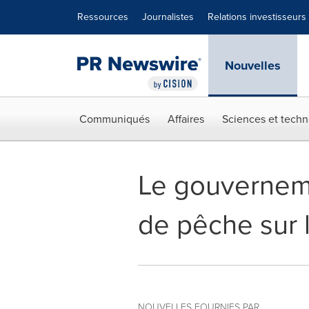
Déclaration d'accessibilité
Sauter la navigation
Ressources
Journalistes
Relations investisseurs
Nouvelles
Communiqués
Affaires
Sciences et techn
Le gouverneme
de pêche sur 
NOUVELLES FOURNIES PAR