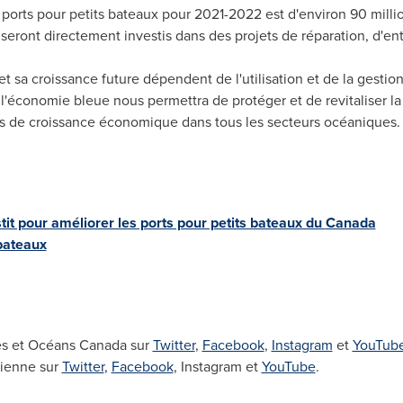
rts pour petits bateaux pour 2021-2022 est d'environ 90 millio
 seront directement investis dans des projets de réparation, d'en
et sa croissance future dépendent de l'utilisation et de la gesti
l'économie bleue nous permettra de protéger et de revitaliser la
tés de croissance économique dans tous les secteurs océaniques.
tit pour améliorer les ports pour petits bateaux du
Canada
bateaux
es et Océans
Canada
sur
Twitter
,
Facebook
,
Instagram
et
YouTub
dienne sur
Twitter
,
Facebook
, Instagram et
YouTube
.