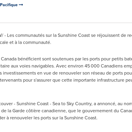
Pacifique
CNW/ - Les communautés sur la
Sunshine Coast
se réjouissent de re
locale et à la communauté.
u
Canada
bénéficient sont soutenues par les ports pour petits batea
taire aux voies navigables. Avec environ 45 000 Canadiens emp
s investissements en vue de renouveler son réseau de ports pour
ntervenants pour s'assurer que cette importante infrastructure peu
couver
-
Sunshine Coast
- Sea to Sky Country, a annoncé, au no
t de la Garde côtière canadienne, que le gouvernement du
Cana
er à renouveler les ports sur la
Sunshine Coast
.