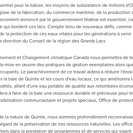
sentiel pour la nature, les moyens de subsistance de millions d
gisse de la fabrication, du commerce maritime, de la production d
nancement annoncé par le gouvernement fédéral est essentiel, car 
te qui bordent ces lacs. Compte tenu de nouveaux défis, comme 
e la protection de ces eaux vitales pour les générations à venir.
la direction du
Conseil de la
région des Grands Lacs
onnement et Changement climatique Canada nous permettra de te
la mise en œuvre des pratiques de gestion exemplaires alors que n
ccupants. Le parachèvement de ce travail aidera à réduire l'érosi
a baie de Quinte et les cours d'eau locaux, ce qui améliorera la 
ités, allant d'une eau potable de qualité aux retombées écono
era à faire de la baie une ressource durable et précieuse pour le
ibilisation communautaire et projets spéciaux, Office de protec
 de la nature de Quinte, nous sommes profondément reconnaissan
ard de la préservation de nos ressources naturelles. Les office
iels dans la prestation de programmes et de services qui visent 