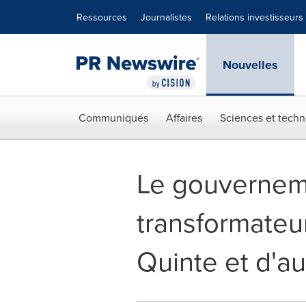
Déclaration d'accessibilité
Sauter la navigation
Ressources
Journalistes
Relations investisseurs
Nouvelles
Communiqués
Affaires
Sciences et techn
Le gouverneme
transformateur
Quinte et d'a