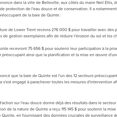
annonce dans la ville de
Belleville
, aux côtés du maire Neil Ellis,
 de protection de l'eau douce et de conservation. Il a notamme
préoccupant de la baie de Quinte :
ature de Lower Trent recevra 276 000 $ pour travailler avec des p
 de gestion exemplaires afin de réduire l'érosion du sol et les 
te recevront 75 656 $ pour soutenir leur participation à la prise
ur préoccupant ainsi que la planification et la mise en œuvre d'
nnoncé que la baie de Quinte est l'un des 12 secteurs préoccupan
 s'est engagé à parachever toutes les mesures d'intervention afin
.
action sur l'eau douce donne déjà des résultats dans le secteur
tion de la nature de Quinte a reçu 115 145 $ pour soutenir la mi
Quinte, en fournissant des données cruciales de surveillance de l