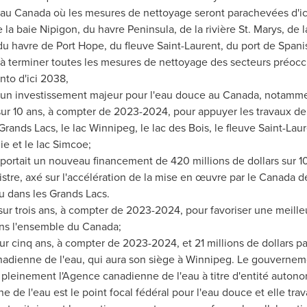
 au Canada où les mesures de nettoyage seront parachevées d'ic
e la baie
Nipigon
, du havre Peninsula, de la rivière
St. Marys
, de 
, du havre de
Port Hope
, du fleuve
Saint-Laurent
, du port de Spani
à terminer toutes les mesures de nettoyage des secteurs préoc
nto
d'ici 2038,
un investissement majeur pour l'eau douce au Canada, notammen
sur 10 ans, à compter de 2023-2024, pour appuyer les travaux de 
Grands Lacs, le lac
Winnipeg
, le lac des Bois, le fleuve
Saint-Lau
e et le lac
Simcoe
;
rtait un nouveau financement de 420 millions de dollars sur 10
istre, axé sur l'accélération de la mise en œuvre par le Canada de
au dans les Grands Lacs.
 sur trois ans, à compter de 2023-2024, pour favoriser une meilleu
ans l'ensemble du Canada;
 sur cinq ans, à compter de 2023-
2024, et
21 millions de dollars p
nadienne de l'eau, qui aura son siège à
Winnipeg
. Le gouvernem
ra pleinement l'Agence canadienne de l'eau à titre d'entité auton
de l'eau est le point focal fédéral pour l'eau douce et elle trav