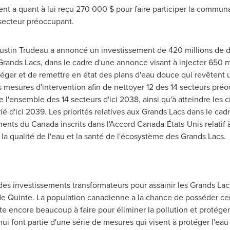
ent a quant à lui reçu 270 000 $ pour faire participer la communa
 secteur préoccupant.
ustin Trudeau a annoncé un investissement de 420 millions de dol
Grands Lacs, dans le cadre d'une annonce visant à injecter 650 mi
otéger et de remettre en état des plans d'eau douce qui revêtent
 mesures d'intervention afin de nettoyer 12 des 14 secteurs préo
 l'ensemble des 14 secteurs d'ici 2038, ainsi qu'à atteindre les 
 d'ici 2039. Les priorités relatives aux Grands Lacs dans le cadr
ents du Canada inscrits dans l'Accord Canada-États-Unis relatif à
la qualité de l'eau et la santé de l'écosystème des Grands Lacs.
s investissements transformateurs pour assainir les Grands Lacs
e Quinte. La population canadienne a la chance de posséder cer
e encore beaucoup à faire pour éliminer la pollution et protége
ui font partie d'une série de mesures qui visent à protéger l'ea