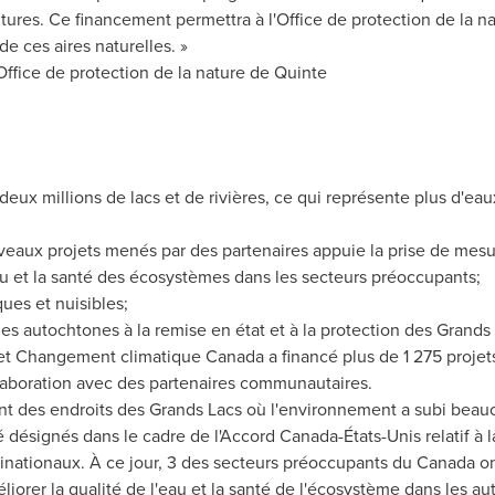
tures. Ce financement permettra à l'Office de protection de la n
de ces aires naturelles. »
 Office de protection de la nature de Quinte
eux millions de lacs et de rivières, ce qui représente plus d'eau
eaux projets menés par des partenaires appuie la prise de mesu
'eau et la santé des écosystèmes dans les secteurs préoccupants;
ques et nuisibles;
ples autochtones à la remise en état et à la protection des Grands
t Changement climatique Canada a financé plus de 1 275 projets 
laboration avec des partenaires communautaires.
nt des endroits des Grands Lacs où l'environnement a subi bea
désignés dans le cadre de l'Accord Canada-États-Unis relatif à l
binationaux. À ce jour, 3 des secteurs préoccupants du Canada on
liorer la qualité de l'eau et la santé de l'écosystème dans les au