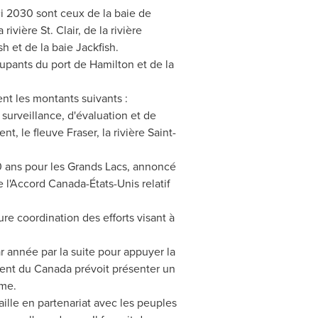
i 2030 sont ceux de la baie de
la rivière
St. Clair
, de la rivière
sh et de la baie Jackfish.
cupants du port de
Hamilton
et de la
t les montants suivants :
surveillance, d'évaluation et de
rent
, le fleuve Fraser, la rivière Saint-
 ans pour les Grands Lacs, annoncé
 l'Accord Canada-États-Unis relatif
re coordination des efforts visant à
ar année par la suite pour appuyer la
ent du Canada prévoit présenter un
ome.
aille en partenariat avec les peuples