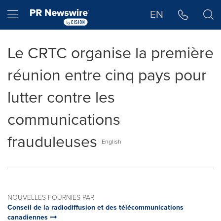
Déclaration d'accessibilité
Sauter la navigation
Hamburger menu
EN
Le CRTC organise la première
réunion entre cinq pays pour
lutter contre les
communications
frauduleuses
English
NOUVELLES FOURNIES PAR
Conseil de la radiodiffusion et des télécommunications
canadiennes