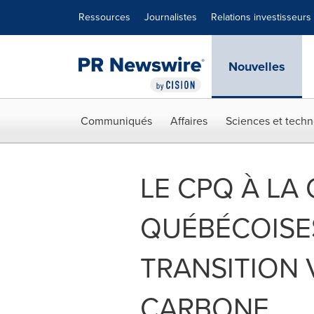
Déclaration d'accessibilité
Sauter la navigation
Ressources
Journalistes
Relations investisseurs
Nouvelles
Communiqués
Affaires
Sciences et techn
LE CPQ À LA 
QUÉBÉCOISES
TRANSITION 
CARBONE