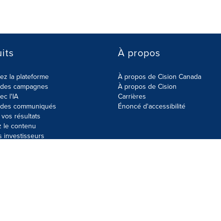
its
À propos
z la plateforme
À propos de Cision Canada
r des campagnes
À propos de Cision
ec l'IA
Carrières
r des communiqués
Énoncé d'accessibilité
vos résultats
z le contenu
s investisseurs
données
Plan du site
Paramètres de cookies
Énoncé d'accessibilit