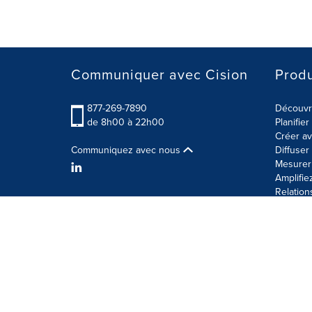
Communiquer avec Cision
Produ
877-269-7890
Découvre
de 8h00 à 22h00
Planifie
Créer av
Communiquez avec nous
Diffuse
Mesurer 
Amplifie
Relation
Modalités d'utilisation
Politique sur la sécurité des 