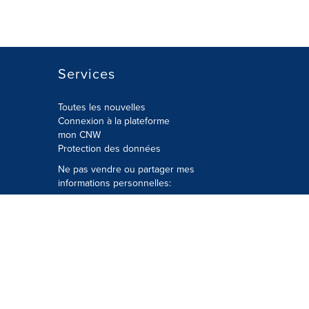
Services
Toutes les nouvelles
Connexion à la plateforme
mon CNW
Protection des données
Ne pas vendre ou partager mes
informations personnelles:
Soumettre à
Privacy@cision.com
Appelez gratuitement notre
département de la protection de la vie
privée: 877-297-8921
é
© Groupe CNW Ltée 2026 Tous droits
réservés. Une société Cision.