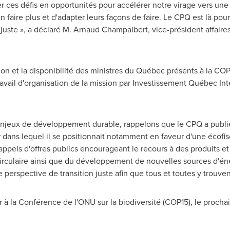
 ces défis en opportunités pour accélérer notre virage vers une é
faire plus et d'adapter leurs façons de faire. Le CPQ est là pour
et juste », a déclaré M. Arnaud Champalbert, vice-président affai
ion et la disponibilité des ministres du Québec présents à la
COP
avail d'organisation de la mission par Investissement Québec Int
s enjeux de développement durable, rappelons que le CPQ a publ
 dans lequel il se positionnait notamment en faveur d'une écofisca
pels d'offres publics encourageant le recours à des produits et 
circulaire ainsi que du développement de nouvelles sources d'én
 perspective de transition juste afin que tous et toutes y trouve
à la Conférence de l'ONU sur la biodiversité
(COP15)
, le proch