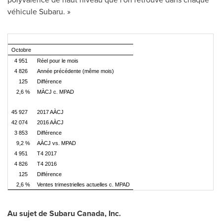
véhicule Subaru. »
Octobre
4 951
Réel pour le mois
4 826
Année précédente (même mois)
125
Différence
2,6 %
MÀCJ c. MPAD
45 927
2017 AÀCJ
42 074
2016 AÀCJ
3 853
Différence
9,2 %
AÀCJ vs. MPAD
4 951
T4 2017
4 826
T4 2016
125
Différence
2,6 %
Ventes trimestrielles actuelles c. MPAD
Au sujet de
Subaru Canada
, Inc.