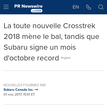
Déclaration d'accessibilité
Sauter la navigation
Hamburger menu
EN
La toute nouvelle Crosstrek
2018 mène le bal, tandis que
Subaru signe un mois
d'octobre record
English
NOUVELLES FOURNIES PAR
Subaru Canada Inc.
01 nov, 2017, 15:51 ET