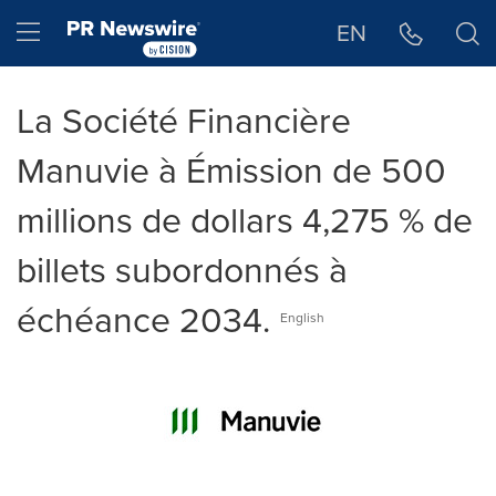
Déclaration d'accessibilité
Sauter la navigation
Hamburger menu
EN
La Société Financière
Manuvie à Émission de 500
millions de dollars 4,275 % de
billets subordonnés à
échéance 2034.
English