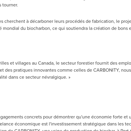
s tourner.
 cherchent à décarboner leurs procédés de fabrication, le proje
 mondial du biocharbon, ce qui soutiendra la création de bons 
illes et villages au
Canada
, le secteur forestier fournit des emploi
 et des pratiques innovantes comme celles de CARBONITY, nous 
lité dans ce secteur névralgique. »
ngagements concrets pour démontrer qu'une économie forte et u
relance économique est l'investissement stratégique dans les te
ion de CARBONITY, une usine de production de biochar, à Port-Ca