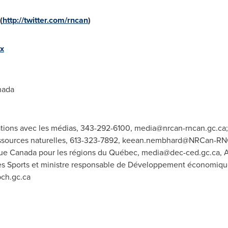
(
http://twitter.com/rncan
)
x
nada
ations avec les médias, 343-292-6100,
media@nrcan-rncan.gc.ca
ssources naturelles, 613-323-7892,
keean.nembhard@NRCan-RNC
e Canada pour les régions du Québec,
media@dec-ced.gc.ca
, 
 des Sports et ministre responsable de Développement économiqu
pch.gc.ca