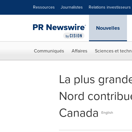
Déclaration d'accessibilité
Sauter la navigation
Ressources
Journalistes
Relations investisseurs
Nouvelles
Communiqués
Affaires
Sciences et techn
La plus grand
Nord contribue
Canada
English