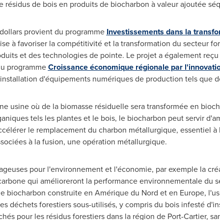
e résidus de bois en produits de biocharbon à valeur ajoutée sé
e dollars provient du programme
Investissements dans la transfor
ise à favoriser la compétitivité et la transformation du secteur fo
oduits et des technologies de pointe. Le projet a également reç
e du programme
Croissance économique régionale par l'innovatio
 l'installation d'équipements numériques de production tels que d
'une usine où de la biomasse résiduelle sera transformée en bioc
ganiques tels les plantes et le bois, le biocharbon peut servir d
célérer le remplacement du charbon métallurgique, essentiel à l
sociées à la fusion, une opération métallurgique.
ageuses pour l'environnement et l'économie, par exemple la cré
 carbone qui amélioreront la performance environnementale du se
 de biocharbon construite en Amérique du Nord et en
Europe
, l'
es déchets forestiers sous-utilisés, y compris du bois infesté d'ins
hés pour les résidus forestiers dans la région de Port-Cartier, sa