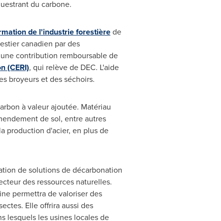
questrant du carbone.
mation de l'industrie forestière
de
restier canadien par des
u une contribution remboursable de
n (CERI)
, qui relève de DEC. L'aide
es broyeurs et des séchoirs.
harbon à valeur ajoutée. Matériau
'amendement de sol, entre autres
a production d'acier, en plus de
ation de solutions de décarbonation
cteur des ressources naturelles.
usine permettra de valoriser des
ectes. Elle offrira aussi des
ns lesquels les usines locales de