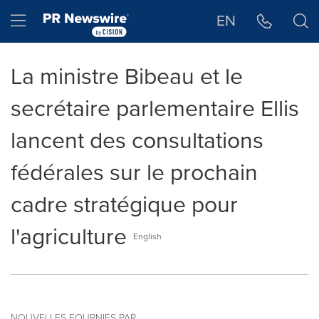
Déclaration d'accessibilité
Sauter la navigation
Hamburger menu
EN
La ministre Bibeau et le
secrétaire parlementaire Ellis
lancent des consultations
fédérales sur le prochain
cadre stratégique pour
l'agriculture
English
NOUVELLES FOURNIES PAR