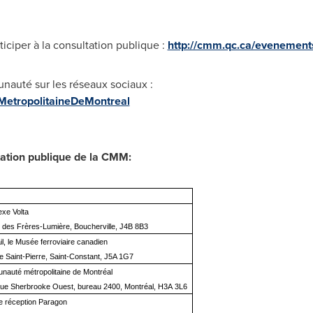
ticiper à la consultation publique :
http://cmm.qc.ca/evenement
nauté sur les réseaux sociaux :
tropolitaineDeMontreal
ation publique de la CMM:
xe Volta
e des Frères-Lumière, Boucherville, J4B 8B3
l, le Musée ferroviaire canadien
e Saint-Pierre, Saint-Constant, J5A 1G7
auté métropolitaine de Montréal
rue Sherbrooke Ouest, bureau 2400, Montréal, H3A 3L6
de réception Paragon