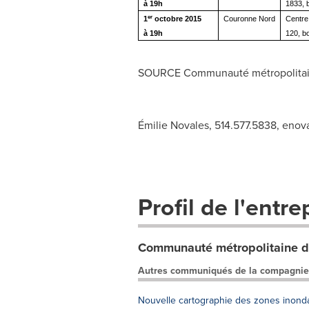
à 19h
1833, 
er
1
octobre 2015
Couronne Nord
Centre 
à 19h
120, b
SOURCE Communauté métropolitai
Émilie Novales, 514.577.5838,
enov
Profil de l'entre
Communauté métropolitaine d
Autres communiqués de la compagnie
Nouvelle cartographie des zones inon