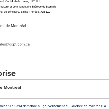
boul. Curé-Labelle, Laval, H7T 1L1
culturel et communautaire Thérèse de Blainville
oul. du Séminaire, Sainte-Thérèse, J7E 1Z2
ne de Montréal
ales@copticom.ca
prise
e Montréal
dables : La CMM demande au gouvernement du Québec de maintenir la