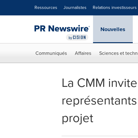
Déclaration d'accessibilité
Sauter la navigation
Ressources
Journalistes
Relations investisseurs
Nouvelles
Communiqués
Affaires
Sciences et techn
La CMM invite 
représentants
projet