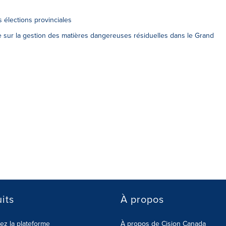
 élections provinciales
 sur la gestion des matières dangereuses résiduelles dans le Grand
its
À propos
z la plateforme
À propos de Cision Canada