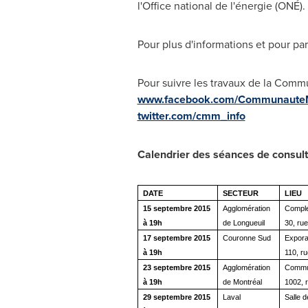
l'Office national de l'énergie (ONÉ).
Pour plus d'informations et pour par
Pour suivre les travaux de la Commu
www.facebook.com/CommunauteMe
twitter.com/cmm_info
Calendrier des séances de consult
DATE
SECTEUR
LIEU
15 septembre 2015
Agglomération
Comple
à 19h
de Longueuil
30, ru
17 septembre 2015
Couronne Sud
Exporai
à 19h
110, ru
23 septembre 2015
Agglomération
Commun
à 19h
de Montréal
1002, 
29 septembre 2015
Laval
Salle 