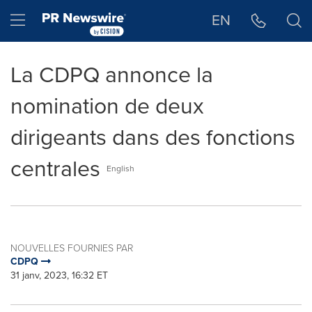
Déclaration d'accessibilité
Sauter la navigation
Hamburger menu
EN
La CDPQ annonce la
nomination de deux
dirigeants dans des fonctions
centrales
English
NOUVELLES FOURNIES PAR
CDPQ
31 janv, 2023, 16:32 ET