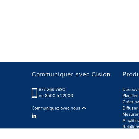
Communiquer avec Cision
Produ
877-269-7890
Découvre
de 8h00 à 22h00
Planifie
Créer av
Communiquez avec nous
Diffuse
Mesurer 
Amplifie
Relation