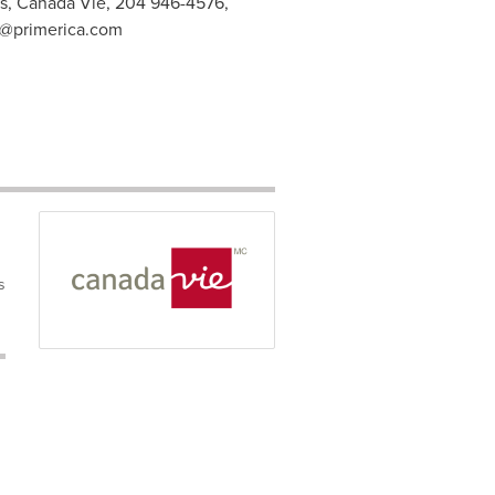
as, Canada Vie, 204 946-4576,
@primerica.com
s