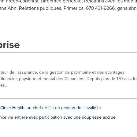
n Freed-Lobchuk, Directrice générale, Relations avec les médi
ana Ahn, Relations publiques, Primerica, 678 431-9266,
gana.ahn
prise
cteur de l'assurance, de la gestion de patrimoine et des avantages
e financier, physique et mental des Canadiens. Depuis plus de 170 ans, le
es...
Circle Health, un chef de file en gestion de l'invalidité
ance vie entière avec participation avec une souplesse accrue