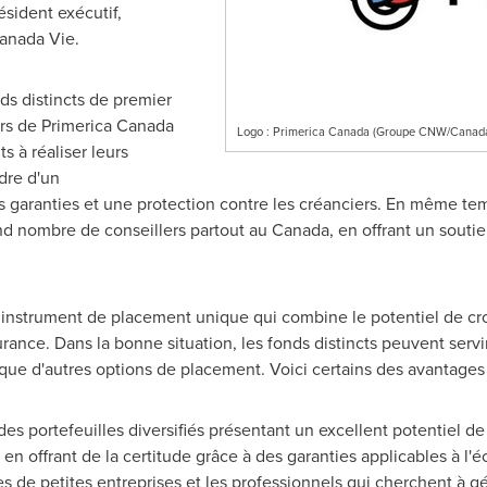
sident exécutif,
Canada Vie.
ds distincts de premier
ers de
Primerica Canada
Logo : Primerica Canada (Groupe CNW/Canada
s à réaliser leurs
dre d'un
des garanties et une protection contre les créanciers. En même te
and nombre de conseillers partout au Canada, en offrant un soutien 
n instrument de placement unique qui combine le potentiel de 
rance. Dans la bonne situation, les fonds distincts peuvent servi
ue d'autres options de placement. Voici certains des avantages d
 des portefeuilles diversifiés présentant un excellent potentiel 
 offrant de la certitude grâce à des garanties applicables à l'é
es de petites entreprises et les professionnels qui cherchent à gér