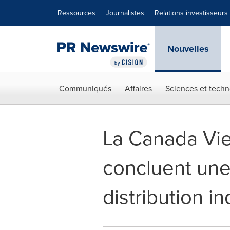
Déclaration d'accessibilité
Sauter la navigation
Ressources
Journalistes
Relations investisseurs
Nouvelles
Communiqués
Affaires
Sciences et techn
La Canada Vie
concluent une
distribution 