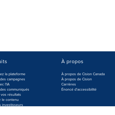
its
À propos
z la plateforme
À propos de Cision Canada
r des campagnes
À propos de Cision
ec l'IA
Carrières
r des communiqués
Énoncé d'accessibilité
vos résultats
z le contenu
s investisseurs