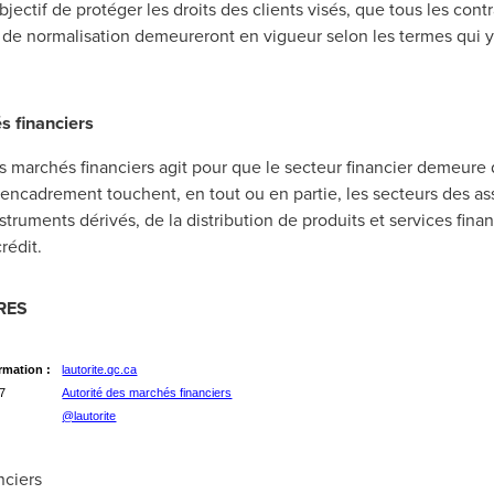
objectif de protéger les droits des clients visés, que tous les co
de normalisation demeureront en vigueur selon les termes qui y s
s financiers
des marchés financiers agit pour que le secteur financier demeure
d'encadrement touchent, en tout ou en partie, les secteurs des as
struments dérivés, de la distribution de produits et services fina
rédit.
RES
rmation :
lautorite.qc.ca
37
Autorité des marchés financiers
@lautorite
ciers