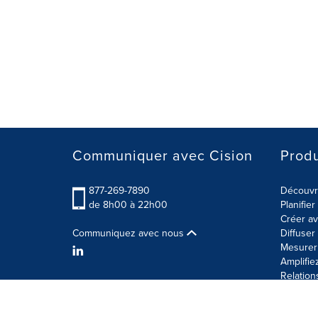
Communiquer avec Cision
Produ
877-269-7890
Découvre
de 8h00 à 22h00
Planifie
Créer av
Communiquez avec nous
Diffuse
Mesurer 
Amplifie
Relation