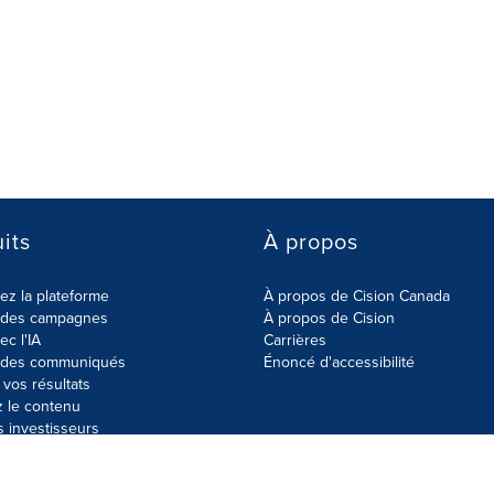
its
À propos
z la plateforme
À propos de Cision Canada
r des campagnes
À propos de Cision
ec l'IA
Carrières
r des communiqués
Énoncé d'accessibilité
vos résultats
z le contenu
s investisseurs