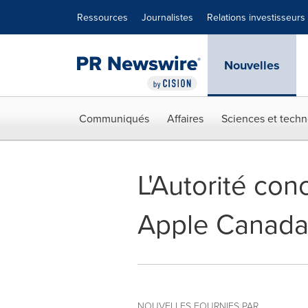
Déclaration d'accessibilité
Sauter la navigation
Ressources
Journalistes
Relations investisseurs
Nouvelles
Communiqués
Affaires
Sciences et techn
L'Autorité con
Apple Canada 
NOUVELLES FOURNIES PAR