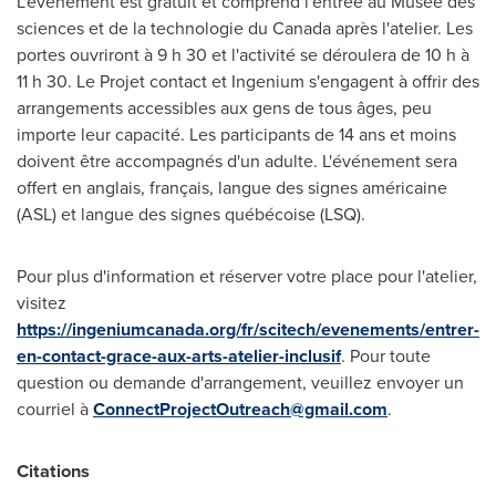
L'événement est gratuit et comprend l'entrée au Musée des
sciences et de la technologie du
Canada
après l'atelier. Les
portes ouvriront à 9 h 30 et l'activité se déroulera de 10 h à
11 h 30. Le Projet contact et Ingenium s'engagent à offrir des
arrangements accessibles aux gens de tous âges, peu
importe leur capacité. Les participants de 14 ans et moins
doivent être accompagnés d'un adulte. L'événement sera
offert en anglais, français, langue des signes américaine
(ASL) et langue des signes québécoise (LSQ).
Pour plus d'information et réserver votre place pour l'atelier,
visitez
https://ingeniumcanada.org/fr/scitech/evenements/entrer-
en-contact-grace-aux-arts-atelier-inclusif
. Pour toute
question ou demande d'arrangement, veuillez envoyer un
courriel à
ConnectProjectOutreach@gmail.com
.
Citations