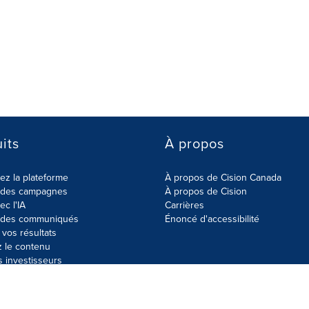
its
À propos
z la plateforme
À propos de Cision Canada
r des campagnes
À propos de Cision
ec l'IA
Carrières
r des communiqués
Énoncé d'accessibilité
vos résultats
z le contenu
s investisseurs