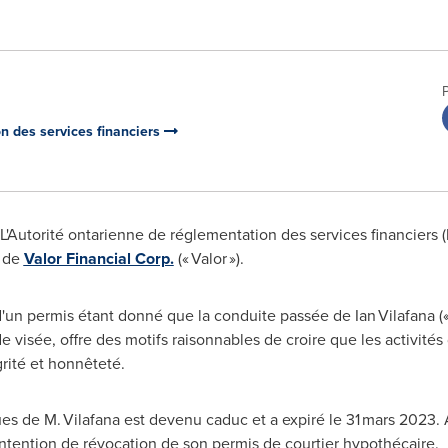
on des services financiers
'Autorité ontarienne de réglementation des services financiers (
s de
Valor Financial Corp.
(« Valor »).
e d'un permis étant donné que la conduite passée de Ian Vilafana («
ode visée, offre des motifs raisonnables de croire que les activité
rité et honnêteté.
s de M. Vilafana est devenu caduc et a expiré le 31 mars 2023. A
 d'intention de révocation de son permis de courtier hypothécaire.