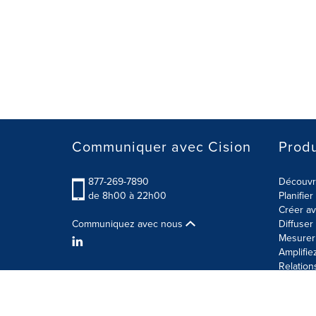
Communiquer avec Cision
Produ
877-269-7890
Découvre
de 8h00 à 22h00
Planifie
Créer av
Communiquez avec nous
Diffuse
Mesurer 
Amplifie
Relation