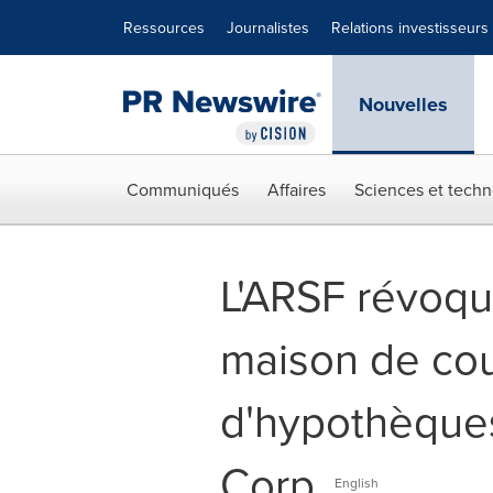
Déclaration d'accessibilité
Sauter la navigation
Ressources
Journalistes
Relations investisseurs
Nouvelles
Communiqués
Affaires
Sciences et techn
L'ARSF révoqu
maison de co
d'hypothèques
Corp.
English