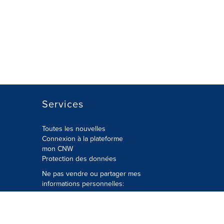
Services
Toutes les nouvelles
Connexion à la plateforme
mon CNW
Protection des données
Ne pas vendre ou partager mes
informations personnelles:
Soumettre à
Privacy@cision.com
Appelez gratuitement notre
département de la protection de la vie