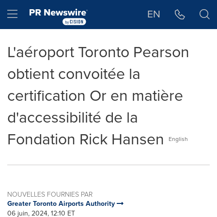
Déclaration d'accessibilité
Sauter la navigation
Hamburger menu
EN
L'aéroport Toronto Pearson
obtient convoitée la
certification Or en matière
d'accessibilité de la
Fondation Rick Hansen
English
NOUVELLES FOURNIES PAR
Greater Toronto Airports Authority
06 juin, 2024, 12:10 ET