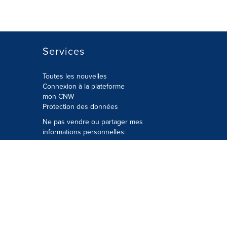
Services
Toutes les nouvelles
Connexion à la plateforme
mon CNW
Protection des données
Ne pas vendre ou partager mes
informations personnelles:
Soumettre à
Privacy@cision.com
Appelez gratuitement notre
département de la protection de la vie
privée: 877-297-8921
é
© Groupe CNW Ltée 2026 Tous droits
réservés. Une société Cision.