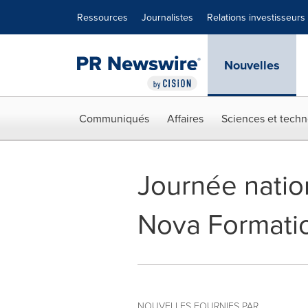
Déclaration d'accessibilité
Sauter la navigation
Ressources
Journalistes
Relations investisseurs
Nouvelles
Communiqués
Affaires
Sciences et techn
Journée nation
Nova Formation
NOUVELLES FOURNIES PAR