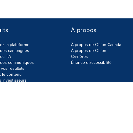
its
À propos
z la plateforme
À propos de Cision Canada
r des campagnes
À propos de Cision
ec l'IA
Carrières
r des communiqués
Énoncé d'accessibilité
vos résultats
z le contenu
s investisseurs
données
Plan du site
Paramètres de cookies
Énoncé d'accessibilit