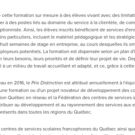
ette formation sur mesure à des élèves vivant avec des limitati
 à des postes liés au domaine du service à la clientèle, de com
ptionniste. Ainsi, les élèves inscrits bénéficient de services d'
ns particuliers, incluant le matériel pédagogique et les stratég
it semaines de stage en entreprise, au cours desquelles ils ont
oyeurs potentiels. La formation est dispensée selon un plan d'in
r leurs besoins, leurs priorités et de définir leur projet de vie. 
 un milieu de travail accueillant et adapté, et ce, grâce à cette i
au en 2016, le
Prix Distinction
est attribué annuellement à l'équ
 d'une formation ou d'un projet novateur de développement des
n Québec en réseau et la Fédération des centres de services s
ntribuer au développement et au rayonnement des services aux en
présents dans toutes les régions du Québec.
entres de services scolaires francophones du Québec ainsi que 