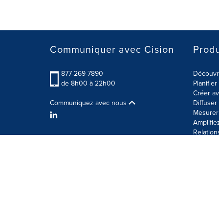
Communiquer avec Cision
Produ
877-269-7890
Découvre
de 8h00 à 22h00
Planifie
Créer av
Communiquez avec nous
Diffuse
Mesurer 
Amplifie
Relation
Modalités d'utilisation
Politique sur la sécurité des 