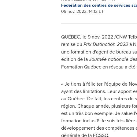
Fédération des centres de services s
09 nov, 2022, 14:12 ET
QUÉBEC
,
le
9 nov. 2022
/CNW Telbec
remise du
Prix Distinction 2022
à NO
une formation d'agent de bureau sur
édition de la
Journée nationale des
Formation Québec en réseau a été so
« Je tiens à féliciter l'équipe de 
ayant des limitations. Leur apport es
au Québec. De fait, les centres de 
région. Chaque année, plusieurs for
est un très bon exemple. Je salue 
formation inclusif! Je suis très fièr
développement des compétences et d
générale de la FCSSQ.