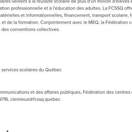
laires veillent à la réussite scolaire de plus d'un million d'élève
ation professionnelle et à l'éducation des adultes. La FCSSQ of
matérielles et informationnelles, financement, transport scolaire, 
, et de la formation. Conjointement avec le MEQ, la Fédération c
s des conventions collectives.
services scolaires du Québec
ommunications et des affaires publiques, Fédération des centres
-9716,
clemieux@fcssq.quebec