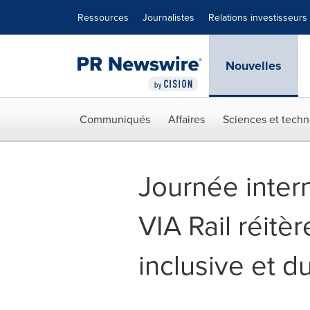
Déclaration d'accessibilité
Sauter la navigation
Ressources
Journalistes
Relations investisseurs
Nouvelles
Communiqués
Affaires
Sciences et techn
Journée inter
VIA Rail réit
inclusive et d