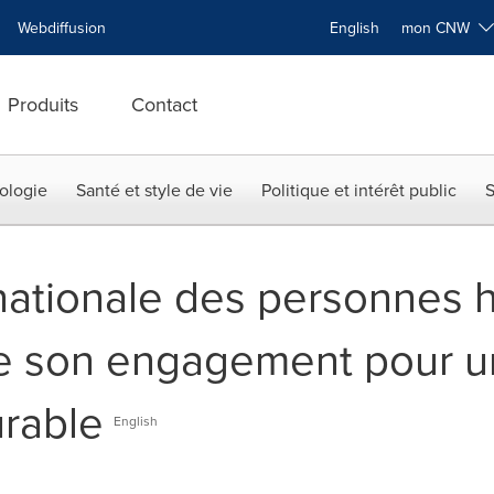
Webdiffusion
English
mon CNW
Produits
Contact
ologie
Santé et style de vie
Politique et intérêt public
S
nationale des personnes 
ère son engagement pour u
urable
English