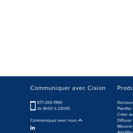
Communiquer avec Cision
Produ
877-269-7890
Découvre
de 8h00 à 22h00
Planifie
Créer av
Communiquez avec nous
Diffuse
Mesurer 
Amplifie