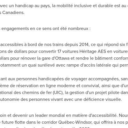
avec un handicap au pays, la mobilité inclusive et durable est 
es Canadiens.
s engagements en ce sens ont été nombreux :
accessibles à bord de nos trains depuis 2014, ce qui répond six 
ons de dollars pour convertir 17 voitures Héritage AES en voitur
llars pour rénover la gare d'
Ottawa
et rendre le bâtiment confor
c notamment un quai surélevé avec rampe d'accès latérale qui p
tant aux personnes handicapées de voyager accompagnées, sans 
ème de réservation en ligne moderne et convivial, ainsi que d'un
ational des chemins de fer (UIC), la gestion d'un projet pilote da
e autonomie des personnes vivant avec une déficience visuelle.
loin et devenir un leader mondial en matière d'accessibilité. Nous
 future flotte dans le corridor Québec-
Windsor
, qui offrira à no