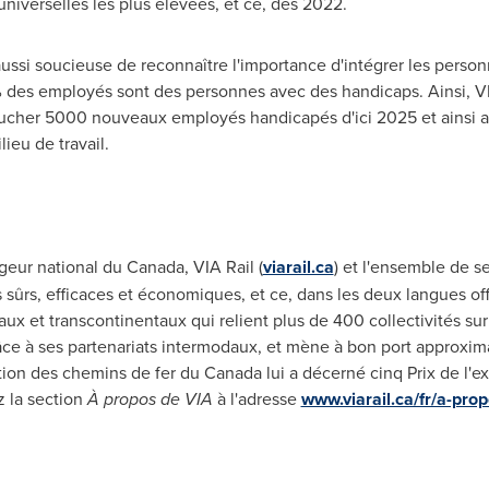
iverselles les plus élevées, et ce, dès 2022.
aussi soucieuse de reconnaître l'importance d'intégrer les pers
% des employés sont des personnes avec des handicaps. Ainsi, VIA
aucher 5000 nouveaux employés handicapés d'ici
2025 et
ainsi 
ilieu de travail.
ageur national du
Canada
, VIA Rail (
viarail.ca
) et l'ensemble de s
 sûrs, efficaces et économiques, et ce, dans les deux langues off
onaux et transcontinentaux qui relient plus de 400 collectivités s
râce à ses partenariats intermodaux, et mène à bon port approxim
tion des chemins de fer du
Canada
lui a décerné cinq
Prix de
l'ex
 la section
À propos de VIA
à l'adresse
www.viarail.ca/fr/a-prop