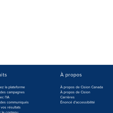
its
À propos
z la plateforme
À propos de Cision Canada
r des campagnes
À propos de Cision
ec l'IA
Carrières
r des communiqués
Énoncé d'accessibilité
vos résultats
z le contenu