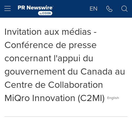
Déclaration d'accessibilité
Sauter la navigation
Hamburger menu
EN
Invitation aux médias -
Conférence de presse
concernant l'appui du
gouvernement du Canada au
Centre de Collaboration
MiQro Innovation (C2MI)
English