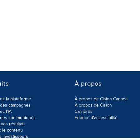
its
À propos
z la plateforme
À propos de Cision Canada
r des campagnes
À propos de Cision
ec l'IA
Carrières
r des communiqués
Énoncé d'accessibilité
vos résultats
z le contenu
s investisseurs