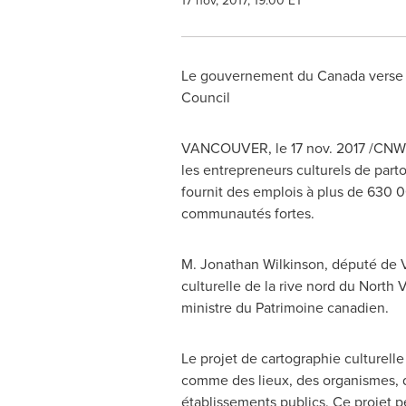
17 nov, 2017, 19:00 ET
Le gouvernement du
Canada
verse 
Council
VANCOUVER
, le
17 nov. 2017
/CNW/
les entrepreneurs culturels de partou
fournit des emplois à plus de 630 0
communautés fortes.
M. Jonathan Wilkinson
, député de 
culturelle de la rive nord du North
ministre du Patrimoine canadien.
Le projet de cartographie culturelle
comme des lieux, des organismes, des
établissements publics. Ce projet pe