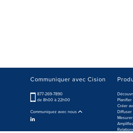
Communiquer avec Cision
Produ
877-269-7890
Découvre
de 8h00 à 22h00
Planifie
Créer av
Communiquez avec nous
Diffuse
Mesurer 
Amplifie
Relation