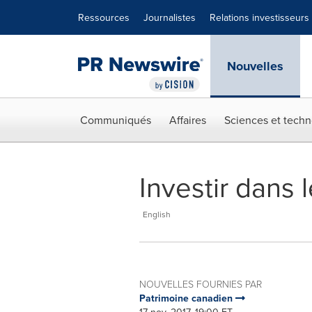
Déclaration d'accessibilité
Sauter la navigation
Ressources
Journalistes
Relations investisseurs
Nouvelles
Communiqués
Affaires
Sciences et techn
Investir dans 
English
NOUVELLES FOURNIES PAR
Patrimoine canadien