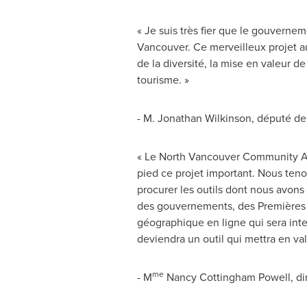
« Je suis très fier que le gouverne
Vancouver
. Ce merveilleux projet
de la diversité, la mise en valeur d
tourisme. »
-
M. Jonathan Wilkinson
, député d
« Le North Vancouver Community Art
pied ce projet important. Nous ten
procurer les outils dont nous avons 
des gouvernements, des Premières Na
géographique en ligne qui sera inte
deviendra un outil qui mettra en vale
me
- M
Nancy Cottingham Powell
, d